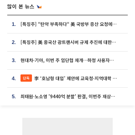
많이 본 뉴스
[특징주] “탄약 부족하다“ 美 국방부 증산 요청에⋯국내 방산주 급등세
1.
[특징주] 美 중국산 광트랜시버 규제 추진에 대한광통신 등 광통신株 강세
2.
현대차·기아, 이번 주 임단협 재개…하청 사용자성 재심도 ‘변수’
3.
李 ‘호남형 대입’ 제안에 교육청·지역대학 서·논술형 입시 연계 '착수'
단독
4.
최태원·노소영 '9440억 분할' 판결, 이번주 재상고 여부 주목
5.