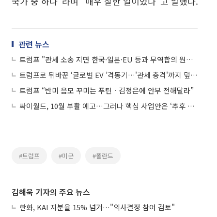
국가 중 하나”라며 “매우 잘한 일이었다”고 말했다.
관련 뉴스
트럼프 "관세 소송 지면 한국·일본·EU 등과 무역합의 원점…미국 경제 타격”
트럼프로 뒤바꾼 ‘글로벌 EV ’격동기…'관세 충격'까지 덮친 LG마그나
트럼프 “반미 음모 꾸미는 푸틴ㆍ김정은에 안부 전해달라”
싸이월드, 10월 부활 예고…그러나 핵심 사업안은 ‘추후 공개’
#트럼프
#미군
#폴란드
김해욱 기자의 주요 뉴스
한화, KAI 지분율 15% 넘겨…"의사결정 참여 검토"