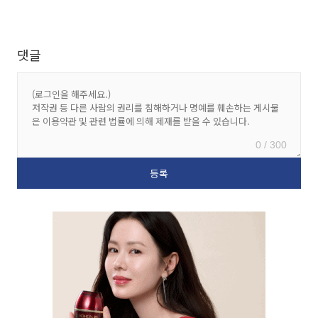
댓글
0 / 300