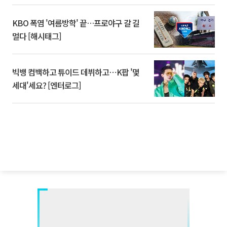
KBO 폭염 '여름방학' 끝…프로야구 갈 길
멀다 [해시태그]
빅뱅 컴백하고 튜이드 데뷔하고⋯K팝 '몇
세대'세요? [엔터로그]