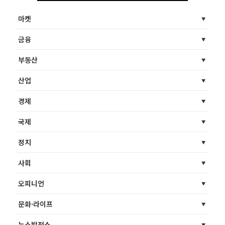
마켓
금융
부동산
산업
경제
국제
정치
사회
오피니언
문화·라이프
뉴스발전소