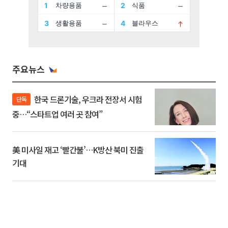
주요뉴스
한국 드론기술, 우크라 전장서 시험
단독
중…“스타트업 여러 곳 참여”
美 미사일 재고 ‘빨간불’…K방산 북미 진출
기대