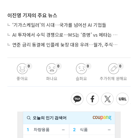
이진영 기자의 주요 뉴스
‘기가스케일러’의 시대…국가를 넘어선 AI 기업들
AI 투자에서 수익 경쟁으로⋯MS는 ‘증명’ vs 메타는 ‘숙제’
연준 금리 동결에 인플레 늦장 대응 우려…월가, 주식도 채권도 던졌다
0
0
0
0
좋아요
화나요
슬퍼요
추가취재 원해요