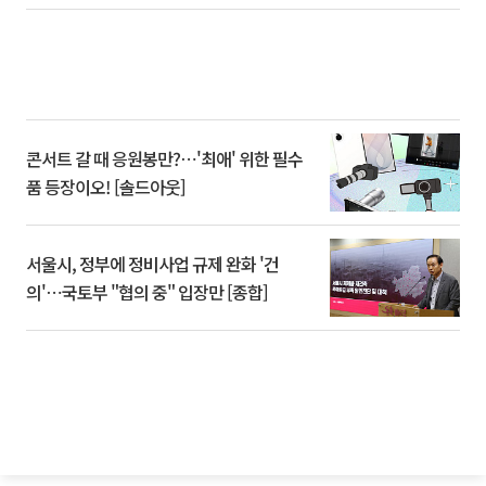
콘서트 갈 때 응원봉만?⋯'최애' 위한 필수
품 등장이오! [솔드아웃]
서울시, 정부에 정비사업 규제 완화 '건
의'⋯국토부 "협의 중" 입장만 [종합]