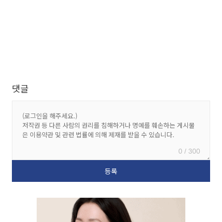
댓글
0 / 300