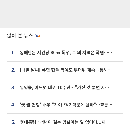
많이 본 뉴스
동해안은 시간당 80㎜ 폭우, 그 외 지역은 폭염…‘극과 극 날씨’
1.
[내일 날씨] 폭염 한풀 꺾여도 무더위 계속⋯동해안 이틀 연속 비
2.
임영웅, 어느덧 데뷔 10주년⋯"가진 것 없던 시절, 내 앞엔 20명의 팬뿐"
3.
'굿 윌 헌팅' 배우 "기아 EV2 덕분에 살아"…교통사고 후 안전성 극찬
4.
李대통령 “청년이 결혼 망설이는 일 없어야...제도상 불이익 조사”
5.