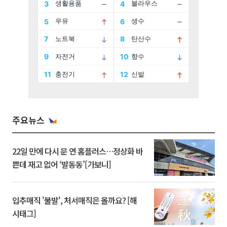
주요뉴스
22일 만에 다시 문 연 홈플러스…정상화 바
쁜데 재고 없어 ‘발동동’[가보니]
입추매직 '불발', 처서매직은 올까요? [해
시태그]