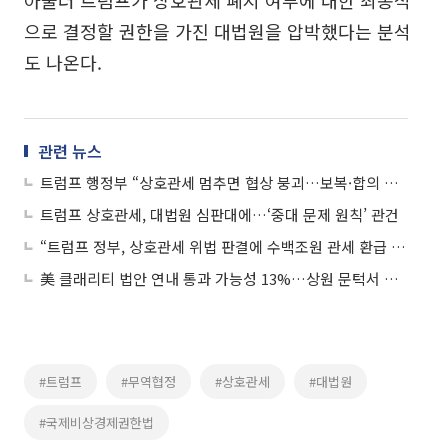
아울러 트럼프가 상호관세 폐지 여부에 대한 최종적
으로 결정할 권한을 가진 대법원을 압박했다는 분석
도 나온다.
관련 뉴스
트럼프 행정부 “상호관세 멈추면 협상 붕괴…보복·합의 철회 이어질 것”
트럼프 상호관세, 대법원 심판대에…‘중대 문제 원칙’ 관건
“트럼프 정부, 상호관세 위법 판결에 수백조원 관세 환급 우려⋯한일, 세부협상 늦출수도”
美 클래리티 법안 연내 통과 가능성 13%…상원 문턱서 제동
#트럼프
#무역협정
#상호관세
#대법원
#국제비상경제권한법