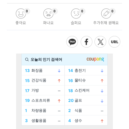
0
0
0
0
좋아요
화나요
슬퍼요
추가취재 원해요