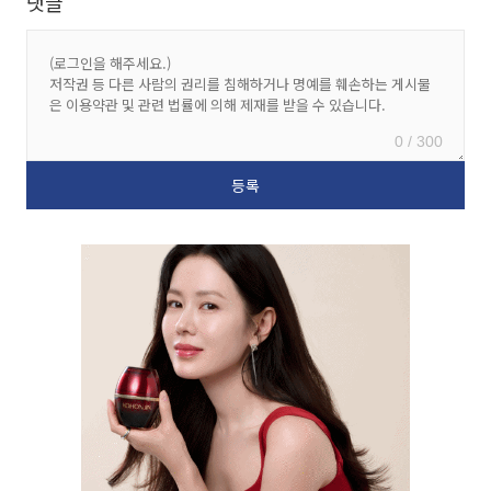
댓글
0 / 300