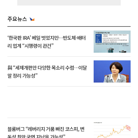
주요뉴스
‘한국판 IRA’ 베일 벗었지만…반도체·배터
리 업계 “시행령이 관건”
與 “세제개편안 다양한 목소리 수렴…이달
말 정리 가능성”
블룸버그 “레버리지 거품 빠진 코스피, 변
동성 최악 국면 지났을 가능성”