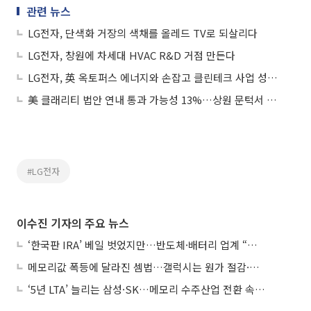
관련 뉴스
LG전자, 단색화 거장의 색채를 올레드 TV로 되살리다
LG전자, 창원에 차세대 HVAC R&D 거점 만든다
LG전자, 英 옥토퍼스 에너지와 손잡고 클린테크 사업 성장 속도
美 클래리티 법안 연내 통과 가능성 13%…상원 문턱서 제동
#LG전자
이수진 기자의 주요 뉴스
‘한국판 IRA’ 베일 벗었지만…반도체·배터리 업계 “시행령이 관건”
메모리값 폭등에 달라진 셈법…갤럭시는 원가 절감·아이폰은 서비스 확대
‘5년 LTA’ 늘리는 삼성·SK…메모리 수주산업 전환 속 다른 셈법