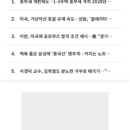
종부세 개편에도…1·3주택 종부세 격차 2028년부터 확대
1.
미국, 가상자산 포괄 규제 속도…상원, ‘클래리티법’ 9월 절차투표 추진
2.
이란, 미국에 호르무즈 합의 조건 제시…美 “경기 아직 안 끝나” [종합]
3.
맥북 품은 삼성에 ‘중국산’ 맹추격⋯커지는 노트북 OLED 시장
4.
서경덕 교수, 김희철도 분노한 거꾸로 태극기⋯"엉터리는 아냐, 아쉬울 뿐"
5.