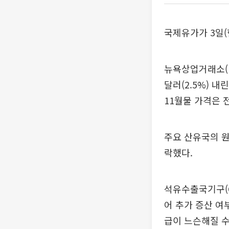
국제유가가 3일(
뉴욕상업거래소(N
달러(2.5%) 
11월물 가격은 전
주요 산유국의 원
락했다.
석유수출국기구(O
어 추가 증산 여
급이 느슨해질 수