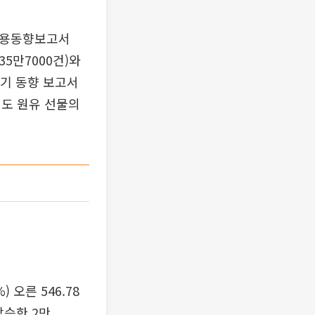
 고용동향보고서
35만7000건)와
경기 동향 보고서
점도 원유 선물의
 오른 546.78
상승한 2만