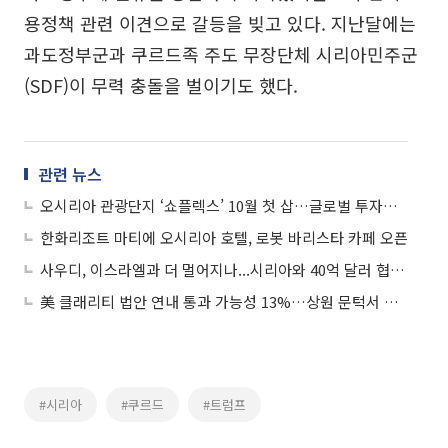
용정책 관련 이견으로 갈등을 빚고 있다. 지난달에는
과도정부군과 쿠르드족 주도 무장단체 시리아민주군
(SDF)이 무력 충돌을 벌이기도 했다.
관련 뉴스
오시리아 관광단지 ‘쇼플렉스’ 10월 첫 삽…글로벌 투자사 집결, 부산 문화지도 바뀐다
한화리조트 마티에 오시리아 호텔, 로봇 바리스타 카페 오픈
사우디, 이스라엘과 더 멀어지나...시리아와 40억 달러 협정 준비
美 클래리티 법안 연내 통과 가능성 13%…상원 문턱서 제동
#시리아
#쿠르드
#트럼프