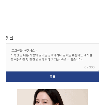
댓글
0 / 300