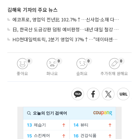
김해욱 기자의 주요 뉴스
에코프로, 영업익 전년比 102.7%↑…신사업·소재 다각화 박차
日, 한국산 도금강판 덤핑 예비판정…내년 대일 철강 수출 ‘빨간불’
HD현대일렉트릭, 2분기 영업익 37%↑…“데이터센터 사업, 새로운 성장 축”
0
0
0
0
좋아요
화나요
슬퍼요
추가취재 원해요