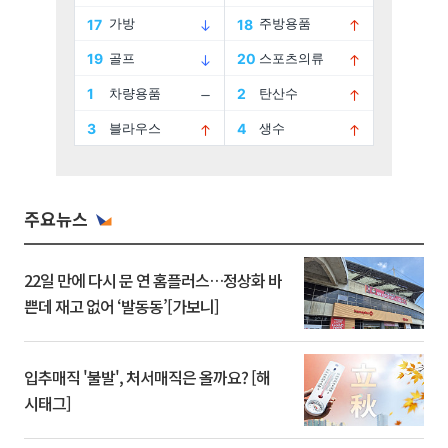
주요뉴스
22일 만에 다시 문 연 홈플러스…정상화 바
쁜데 재고 없어 ‘발동동’[가보니]
입추매직 '불발', 처서매직은 올까요? [해
시태그]