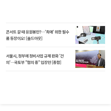
콘서트 갈 때 응원봉만?⋯'최애' 위한 필수
품 등장이오! [솔드아웃]
서울시, 정부에 정비사업 규제 완화 '건
의'⋯국토부 "협의 중" 입장만 [종합]