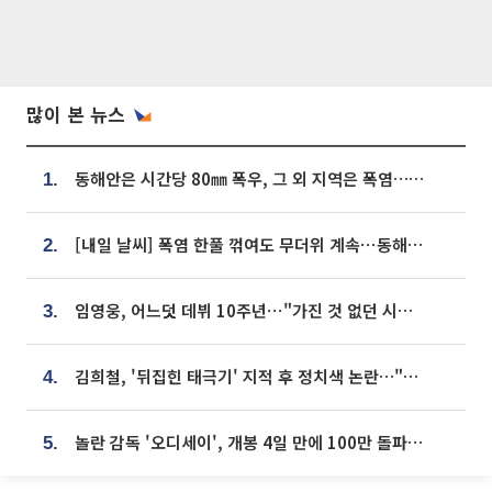
많이 본 뉴스
동해안은 시간당 80㎜ 폭우, 그 외 지역은 폭염…‘극과 극 날씨’
1.
[내일 날씨] 폭염 한풀 꺾여도 무더위 계속⋯동해안 이틀 연속 비
2.
임영웅, 어느덧 데뷔 10주년⋯"가진 것 없던 시절, 내 앞엔 20명의 팬뿐"
3.
김희철, '뒤집힌 태극기' 지적 후 정치색 논란…"좌우 떠나 우리나라 국기"
4.
놀란 감독 '오디세이', 개봉 4일 만에 100만 돌파⋯'왕사남' 보다 빠르다
5.