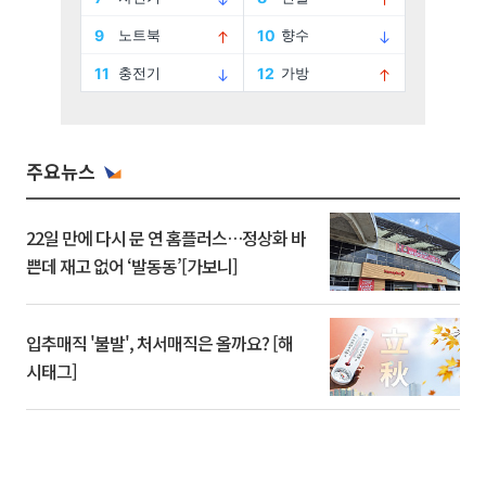
주요뉴스
22일 만에 다시 문 연 홈플러스…정상화 바
쁜데 재고 없어 ‘발동동’[가보니]
입추매직 '불발', 처서매직은 올까요? [해
시태그]