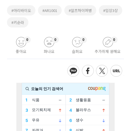
#아리바이오
#AR1001
#알츠하이머병
#임상3상
#키순라
0
0
0
0
좋아요
화나요
슬퍼요
추가취재 원해요