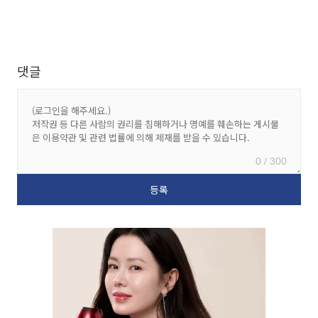
댓글
0 / 300