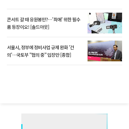
콘서트 갈 때 응원봉만?⋯'최애' 위한 필수
품 등장이오! [솔드아웃]
서울시, 정부에 정비사업 규제 완화 '건
의'⋯국토부 "협의 중" 입장만 [종합]