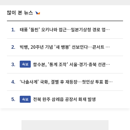
많이 본 뉴스
태풍 '돌핀' 오키나와 접근…일본기상청 경로 업데이트
1.
빅뱅, 20주년 기념 '새 뱅봉' 선보인다⋯콘서트 앞두고 팝업 개최
2.
합수본, '통계 조작' 서울·경기·충북 선관위 등 추가 압수수색
속보
3.
‘나솔사계’ 국화, 결별 후 재등장⋯첫인상 투표 휩쓸고 ‘인기녀’ 등극
4.
전북 완주 삼례읍 공장서 화재 발생
속보
5.