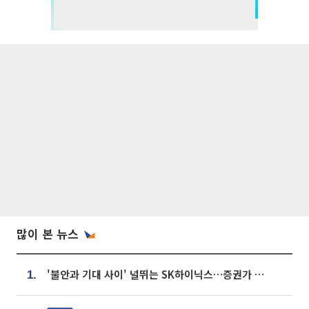
많이 본 뉴스
'불안과 기대 사이' 널뛰는 SK하이닉스…증권가 "HBM4·LTA 기반 펀터멘털 견고"
1.