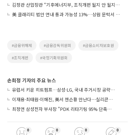
김정관 산업장관 “기후에너지부, 조직개편 될지 안 될지부터 논의 중"
美 클래리티 법안 연내 통과 가능성 13%…상원 문턱서 제동
#금융위해체
#금융감독위원회
#금융소비자보호원
#조직개편
#국정기획위원회
손희정 기자의 주요 뉴스
유럽서 키운 히트펌프…삼성·LG, 국내 주거시장 공략 ‘속도’
이재용·최태원·이해진, 美서 젠슨황 만난다⋯실리콘밸리 집결하는 AI리더
최정연 삼성전자 부사장 "PDK 리타기팅 95% 단축…에이전트 AI 시범 활용"
0
0
0
0