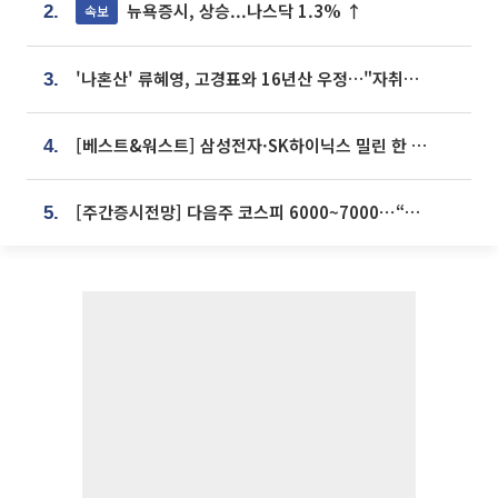
뉴욕증시, 상승...나스닥 1.3% ↑
속보
2.
'나혼산' 류혜영, 고경표와 16년산 우정…"자취방서 부모님과 마주쳐"
3.
[베스트&워스트] 삼성전자·SK하이닉스 밀린 한 주…상상인증권은 85% 급등
4.
[주간증시전망] 다음주 코스피 6000~7000⋯“外人 수급은 정책이 변수”
5.