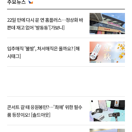
주요뉴스
22일 만에 다시 문 연 홈플러스…정상화 바
쁜데 재고 없어 ‘발동동’[가보니]
입추매직 '불발', 처서매직은 올까요? [해
시태그]
콘서트 갈 때 응원봉만?⋯'최애' 위한 필수
품 등장이오! [솔드아웃]