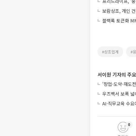
프리드라이프, '
보람상조, 개인 건
블랙록 토큰화 MM
#상조업계
#
서이원 기자의 주요
‘창업-도약-재도전
우즈벡서 보폭 넓
AI·직무교육 수
0