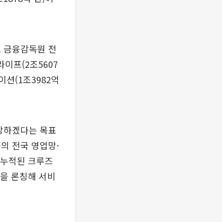
. 금융감독원 전
이프(2조5607
이션(1조3982억
장하겠다는 목표
의 전국 영업망·
 누적된 크루즈
등을 론칭해 서비