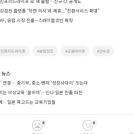
웅진프리드라이프'로 새 출발…신규 CI 공개도
강검진 플랫폼 ‘착한 의사’와 제휴..."전환서비스 확대"
F, 유럽 시장 진출∙∙∙스테이블코인 확장
웅진프리드라이프
#보람상조
#교원라이프
#선수금
 뉴스
’ 연결… 중기부, 중소·벤처 ‘성장사다리’ 짓는다
히는 비상교육 ‘올비아’…인니·일본 진출 타진
요에…일본 파고드는 교육기업들
0
0