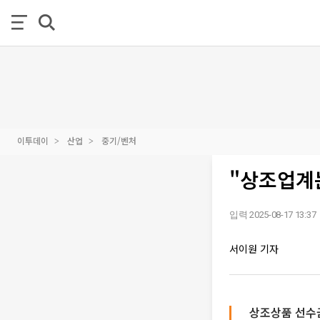
이투데이
산업
중기/벤처
"상조업계
입력 2025-08-17 13:37
서이원 기자
상조상품 선수금