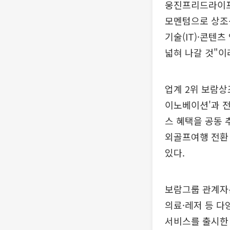
웅진프리드라이프
모멘텀으로 상조산
기술(IT)·콘텐
넓혀 나갈 것"이
업계 2위 보람상
이노베이션'과 전
스 혜택을 공동 
외골프여행 전환
있다.
보람그룹 관계자는
의료·레저 등 다
서비스를 출시한 데