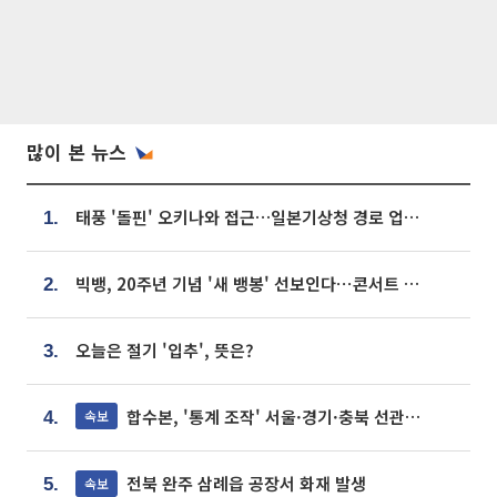
많이 본 뉴스
태풍 '돌핀' 오키나와 접근…일본기상청 경로 업데이트
1.
빅뱅, 20주년 기념 '새 뱅봉' 선보인다⋯콘서트 앞두고 팝업 개최
2.
오늘은 절기 '입추', 뜻은?
3.
합수본, '통계 조작' 서울·경기·충북 선관위 등 추가 압수수색
속보
4.
전북 완주 삼례읍 공장서 화재 발생
속보
5.