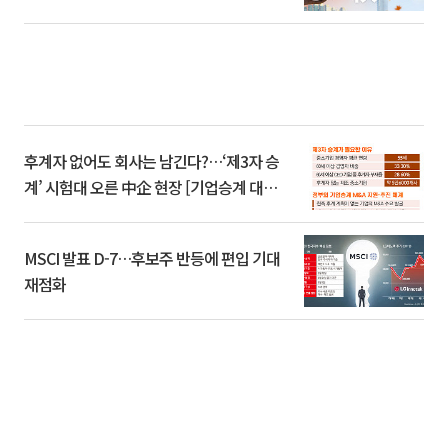
후계자 없어도 회사는 남긴다?…‘제3자 승
계’ 시험대 오른 中企 현장 [기업승계 대전
환]
MSCI 발표 D-7…후보주 반등에 편입 기대
재점화