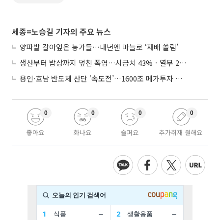
세종=노승길 기자의 주요 뉴스
양파밭 갈아엎은 농가들…내년엔 마늘로 ‘재배 쏠림’
생산부터 밥상까지 덮친 폭염…시금치 43%ㆍ열무 28% 급등
용인·호남 반도체 산단 ‘속도전’…1600조 메가투자 이행 총력
0
0
0
0
좋아요
화나요
슬퍼요
추가취재 원해요