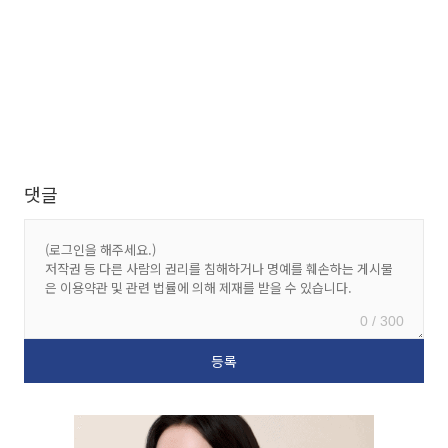
댓글
0 / 300