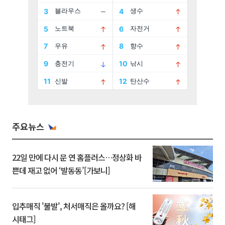
주요뉴스
22일 만에 다시 문 연 홈플러스…정상화 바
쁜데 재고 없어 ‘발동동’[가보니]
입추매직 '불발', 처서매직은 올까요? [해
시태그]