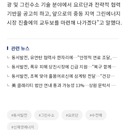
광 및 그린수소 기술 분야에서 요르단과 전략적 협력
기반을 공고히 하고, 앞으로의 중동 지역 그린에너지
시장 진출에의 교두보를 마련해 나가겠다”고 말했다.
관련 뉴스
동서발전, 유연탄 협력사 한자리에…“안정적 연료 조달, 함께 풀겠다”
동서발전, 폭우 피해 당진시장에 긴급 지원…“복구 함께하겠다”
동서발전, 초복 맞아 홀몸어르신에 삼계탕 전달…“건강한 여름 되세요”
美 클래리티 법안 연내 통과 가능성 13%…상원 문턱서 제동
#동서발전
#그린수소
#요르단
#수전해
#신재생에너지