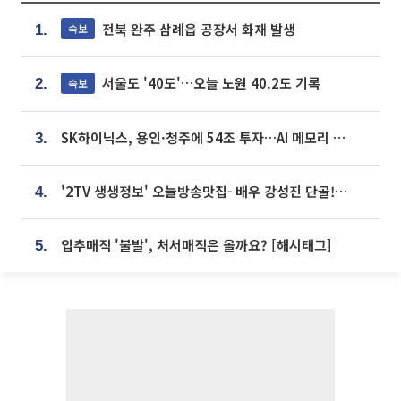
전북 완주 삼례읍 공장서 화재 발생
속보
1.
서울도 '40도'…오늘 노원 40.2도 기록
속보
2.
SK하이닉스, 용인·청주에 54조 투자…AI 메모리 생산기지 키운다
3.
'2TV 생생정보' 오늘방송맛집- 배우 강성진 단골! 쌀국수ㆍ푸팟퐁 커리 맛집 '블○○○'
4.
입추매직 '불발', 처서매직은 올까요? [해시태그]
5.