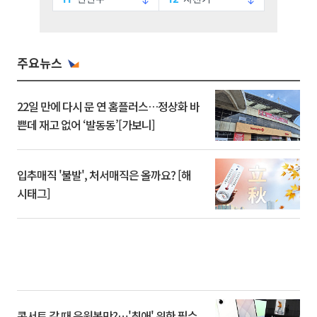
주요뉴스
22일 만에 다시 문 연 홈플러스…정상화 바
쁜데 재고 없어 ‘발동동’[가보니]
입추매직 '불발', 처서매직은 올까요? [해
시태그]
콘서트 갈 때 응원봉만?⋯'최애' 위한 필수