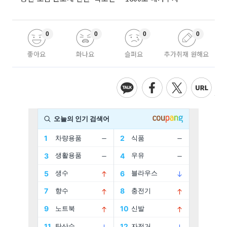
0
0
0
0
좋아요
화나요
슬퍼요
추가취재 원해요