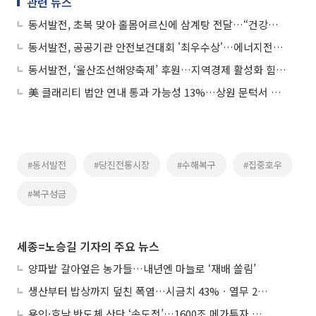
관련 뉴스
동서발전, 초복 맞아 홀몸어르신에 삼계탕 전달…“건강한 여름 되세요”
동서발전, 공공기관 안전보건대회 '최우수상'…에너지전환 맞춤형 관리체계 호평
동서발전, ‘울산조선해양축제’ 후원…지역경제 활성화 힘 보탠다
美 클래리티 법안 연내 통과 가능성 13%…상원 문턱서 제동
#동서발전
#당진전통시장
#수해복구
#집중호우
#복구성금
세종=노승길 기자의 주요 뉴스
양파밭 갈아엎은 농가들…내년엔 마늘로 ‘재배 쏠림’
생산부터 밥상까지 덮친 폭염…시금치 43%ㆍ열무 28% 급등
용인·호남 반도체 산단 ‘속도전’…1600조 메가투자 이행 총력