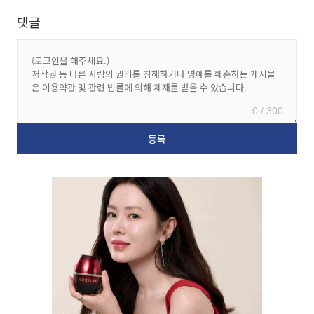
댓글
0 / 300