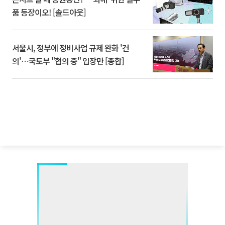
품 등장이오! [솔드아웃]
서울시, 정부에 정비사업 규제 완화 '건
의'⋯국토부 "협의 중" 입장만 [종합]