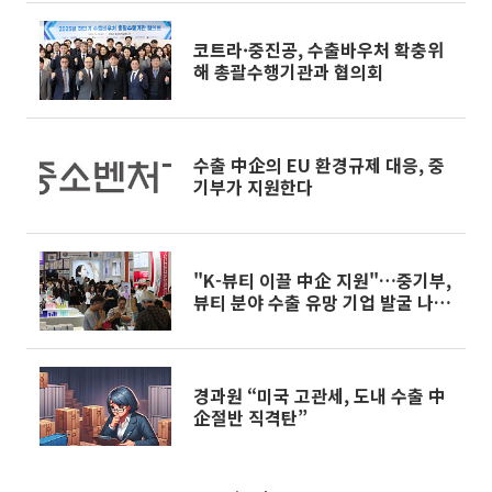
코트라·중진공, 수출바우처 확충위
해 총괄수행기관과 협의회
수출 中企의 EU 환경규제 대응, 중
기부가 지원한다
"K-뷰티 이끌 中企 지원"…중기부,
뷰티 분야 수출 유망 기업 발굴 나선
다
경과원 “미국 고관세, 도내 수출 中
企절반 직격탄”