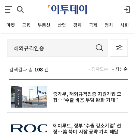
마켓
금융
부동산
산업
경제
국제
정치
사회
검색결과 총
108
건
정확도순
최신순
중기부, 해외규격인증 지원기업 모
집…“수출 비용 부담 완화 기대”
에이루트, 정부 ‘수출 강소기업’ 선
정…美 북미 시장 공략 가속 페달