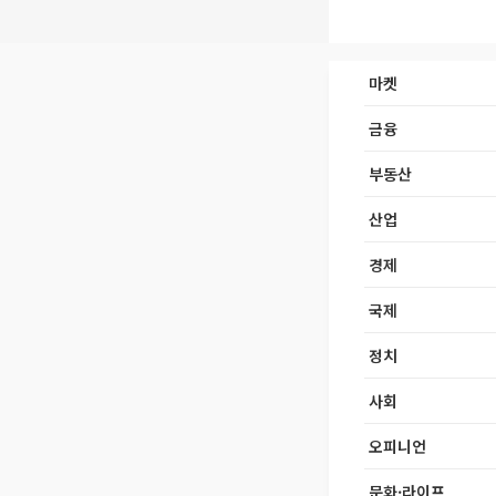
마켓
금융
부동산
산업
경제
국제
정치
사회
오피니언
문화·라이프