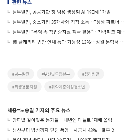
관련 뉴스
남부발전, 공공기관 첫 범용 생성형 AI ‘KEMI’ 개발
남부발전, 중소기업 35개사와 직접 소통…“상생 파트너로 함께 성장”
남부발전 “폭염 속 작업중지권 적극 활용”…전력피크·재난 대응 총력
美 클래리티 법안 연내 통과 가능성 13%…상원 문턱서 제동
#남부발전
#부산빛드림본부
#생리빈곤
#위생용품지원
#취약계층여성청소년
세종=노승길 기자의 주요 뉴스
양파밭 갈아엎은 농가들…내년엔 마늘로 ‘재배 쏠림’
생산부터 밥상까지 덮친 폭염…시금치 43%ㆍ열무 28% 급등
용인·호남 반도체 산단 ‘속도전’…1600조 메가투자 이행 총력