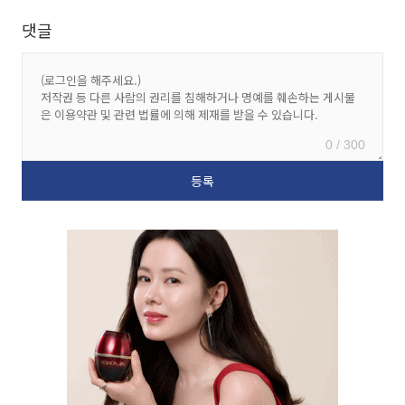
댓글
0 / 300