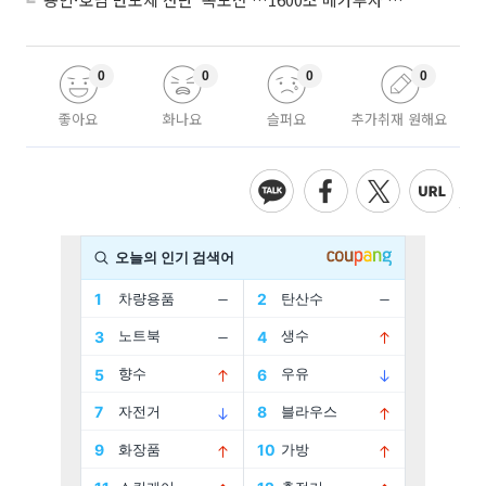
0
0
0
0
좋아요
화나요
슬퍼요
추가취재 원해요