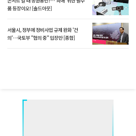
콘서트 갈 때 응원봉만?⋯'최애' 위한 필수
품 등장이오! [솔드아웃]
서울시, 정부에 정비사업 규제 완화 '건
의'⋯국토부 "협의 중" 입장만 [종합]