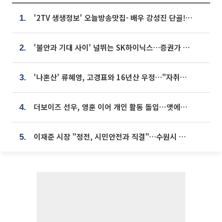
'2TV 생생정보' 오늘방송맛집- 배우 강성진 단골! 쌀국수ㆍ푸팟퐁 커리 맛집 '블○○○'
1.
'불안과 기대 사이' 널뛰는 SK하이닉스…증권가 "HBM4·LTA 기반 펀터멘털 견고"
2.
'나혼산' 류혜영, 고경표와 16년산 우정…"자취방서 부모님과 마주쳐"
3.
더보이즈 선우, 영훈 이어 개인 활동 돌입⋯앳에어리어와 전속계약
4.
이재준 시장 "정전, 시민안전과 직결"…수원시 비상대응체계 가동
5.