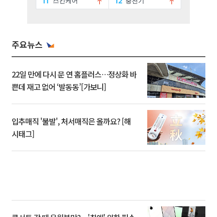
주요뉴스
22일 만에 다시 문 연 홈플러스…정상화 바
쁜데 재고 없어 ‘발동동’[가보니]
입추매직 '불발', 처서매직은 올까요? [해
시태그]