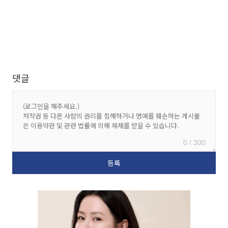
댓글
0 / 300