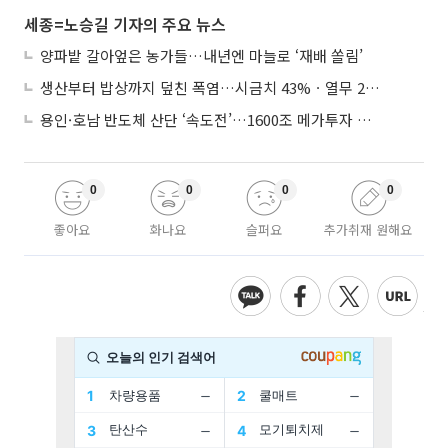
세종=노승길 기자의 주요 뉴스
양파밭 갈아엎은 농가들…내년엔 마늘로 ‘재배 쏠림’
생산부터 밥상까지 덮친 폭염…시금치 43%ㆍ열무 28% 급등
용인·호남 반도체 산단 ‘속도전’…1600조 메가투자 이행 총력
0
0
0
0
좋아요
화나요
슬퍼요
추가취재 원해요