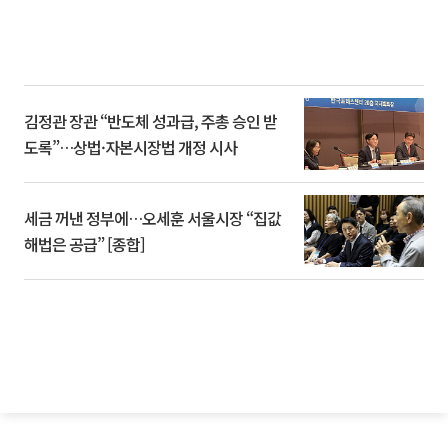
김정관 장관 “반도체 성과급, 주총 승인 받
도록”…상법·자본시장법 개정 시사
세금 꺼낸 정부에…오세훈 서울시장 “집값
해법은 공급” [종합]