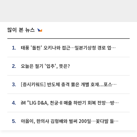
많이 본 뉴스
태풍 '돌핀' 오키나와 접근…일본기상청 경로 업데이트
1.
오늘은 절기 '입추', 뜻은?
2.
[증시키워드] 반도체 충격 뚫은 개별 호재...포스코퓨처엠·에코프로·한화솔루션 '눈길'
3.
iM "LIG D&A, 천궁-II 매출 하반기 회복 전망…방산 톱픽 유지"
4.
아옳이, 한의사 김형배와 벌써 200일⋯꽃다발 들고 "프러포즈 아냐"
5.