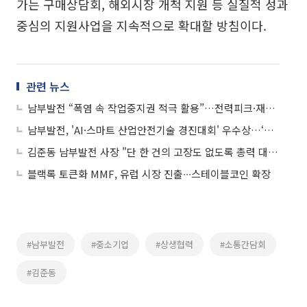
가는 구매상담회, 해외시장 개척 지원 등 실질적 성과
중심의 지원사업을 지속적으로 확대할 방침이다.
관련 뉴스
남부발전 “폭염 속 작업중지권 적극 활용”…전력피크·재난 대응 총력
남부발전, 'AI·스마트 산업안전기술 경진대회' 우수상…‘AI 피로도 진단시스템'
김준동 남부발전 사장 "단 한 건의 고장도 없도록 총력 대응”
블랙록 토큰화 MMF, 유럽 시장 진출∙∙∙스테이블코인 확장
#남부발전
#중소기업
#상생협력
#소통간담회
#김준동