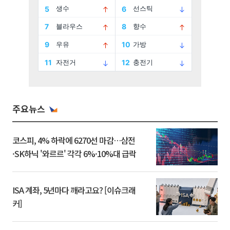
주요뉴스
코스피, 4% 하락에 6270선 마감…삼전
·SK하닉 '와르르' 각각 6%·10%대 급락
ISA 계좌, 5년마다 깨라고요? [이슈크래
커]