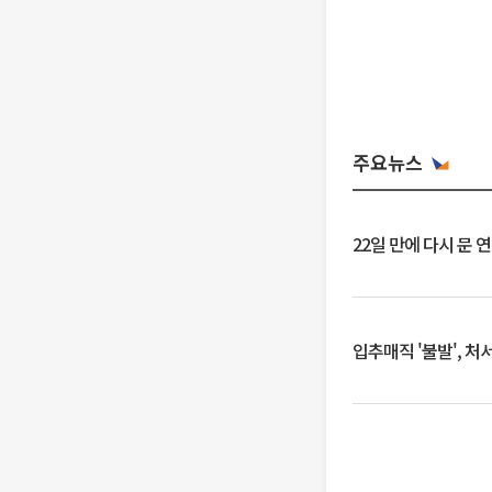
주요뉴스
22일 만에 다시 문 
입추매직 '불발', 처