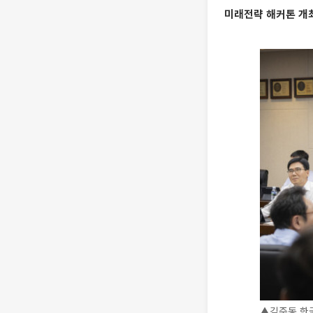
미래전략 해커톤 개
▲김준동 한국