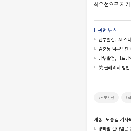
최우선으로 지키
관련 뉴스
남부발전, 'AI·
김준동 남부발전 사
남부발전, 베트남
美 클래리티 법안
#남부발전
#
세종=노승길 기자의
양파밭 갈아엎은 