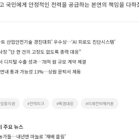
고 국민에게 안정적인 전력을 공급하는 본연의 책임을 다하겠
스마트 산업안전기술 경진대회' 우수상…‘AI 피로도 진단시스템'
장 "단 한 건의 고장도 없도록 총력 대응”
서 디지털 수출 성과…78억 원 규모 계약 체결
 연내 통과 가능성 13%…상원 문턱서 제동
작업중지권
#전력피크
#폭염대응
#미래전략해커톤
 주요 뉴스
농가들…내년엔 마늘로 ‘재배 쏠림’