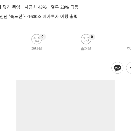
 덮친 폭염…시금치 43%ㆍ열무 28% 급등
산단 ‘속도전’…1600조 메가투자 이행 총력
0
0
화나요
슬퍼요
추