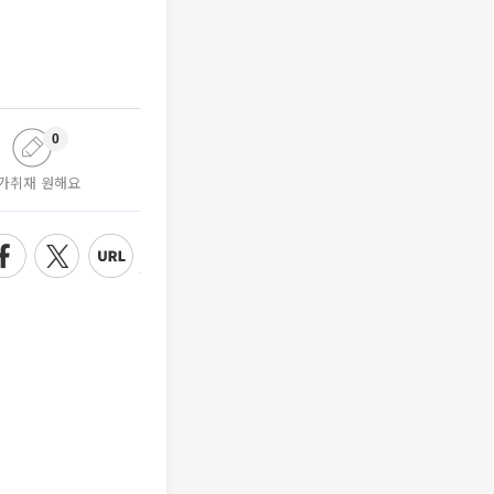
0
가취재 원해요