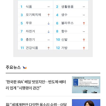
주요뉴스
‘한국판 IRA’ 베일 벗었지만…반도체·배터
리 업계 “시행령이 관건”
與 “세제개편안 다양한 목소리 수렴…이달