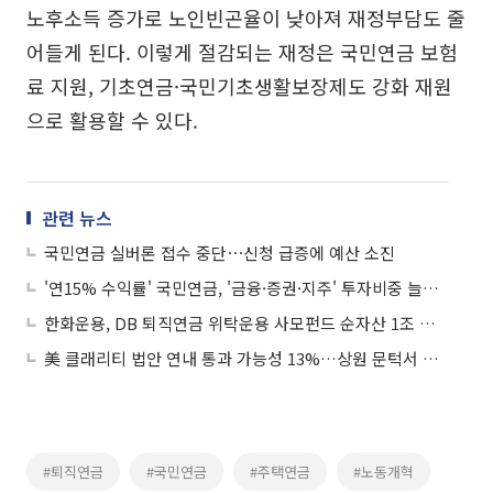
노후소득 증가로 노인빈곤율이 낮아져 재정부담도 줄
어들게 된다. 이렇게 절감되는 재정은 국민연금 보험
료 지원, 기초연금·국민기초생활보장제도 강화 재원
으로 활용할 수 있다.
관련 뉴스
국민연금 실버론 접수 중단⋯신청 급증에 예산 소진
'연15% 수익률' 국민연금, '금융·증권·지주' 투자비중 늘렸다
한화운용, DB 퇴직연금 위탁운용 사모펀드 순자산 1조 돌파
美 클래리티 법안 연내 통과 가능성 13%…상원 문턱서 제동
#퇴직연금
#국민연금
#주택연금
#노동개혁