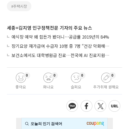
#주택시장
세종=김지영 인구정책전문 기자의 주요 뉴스
예식장 예약 왜 힘든가 봤더니⋯공급률 2019년의 84%
장기요양 재가급여 수급자 10명 중 7명 “건강 악화해도 집에서”
보건소에서도 대학병원급 진료…전국에 AI 진료지원도구 보급
0
0
0
0
좋아요
화나요
슬퍼요
추가취재 원해요