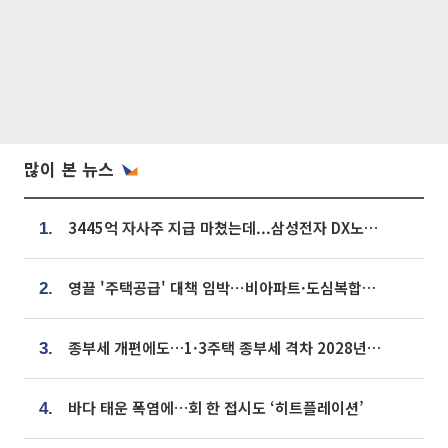
많이 본 뉴스
3445억 자사주 지급 마쳤는데...삼성전자 DX노조, 뒤늦은 '떼쓰기 집회'
1.
영끌 '주택공급' 대책 임박⋯비아파트·도심복합까지 총동원
2.
종부세 개편에도…1·3주택 종부세 격차 2028년부터 확대
3.
바다 태운 폭염에…회 한 접시도 ‘히트플레이션’
4.