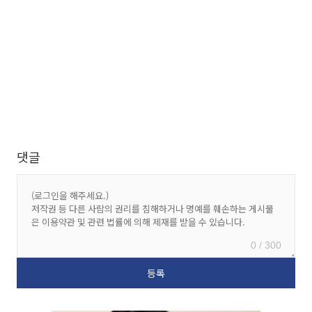
댓글
0 / 300