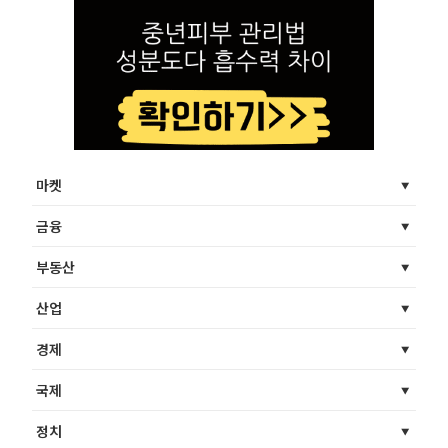
마켓
금융
부동산
산업
경제
국제
정치