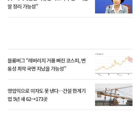
말 정리 가능성”
블룸버그 “레버리지 거품 빠진 코스피, 변
동성 최악 국면 지났을 가능성”
영업익으로 이자도 못 낸다…건설 한계기
업 5년 새 62→173곳