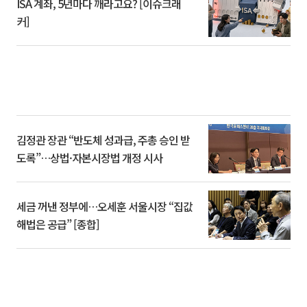
ISA 계좌, 5년마다 깨라고요? [이슈크래
커]
김정관 장관 “반도체 성과급, 주총 승인 받
도록”…상법·자본시장법 개정 시사
세금 꺼낸 정부에…오세훈 서울시장 “집값
해법은 공급” [종합]