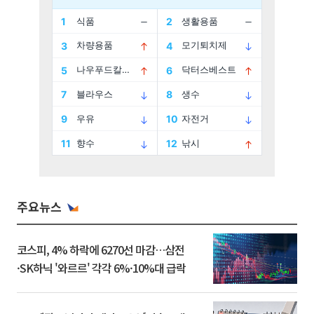
주요뉴스
코스피, 4% 하락에 6270선 마감…삼전
·SK하닉 '와르르' 각각 6%·10%대 급락