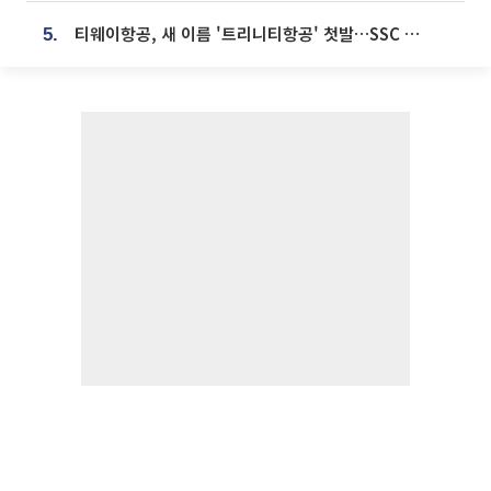
티웨이항공, 새 이름 '트리니티항공' 첫발…SSC 전략 본격화
5.