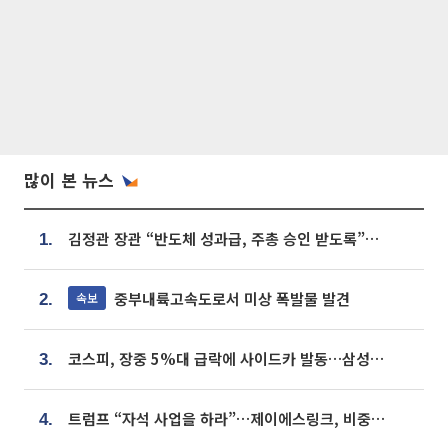
많이 본 뉴스
김정관 장관 “반도체 성과급, 주총 승인 받도록”…상법·자본시장법 개정 시사
1.
중부내륙고속도로서 미상 폭발물 발견
속보
2.
코스피, 장중 5%대 급락에 사이드카 발동…삼성·SK 동반 폭락
3.
트럼프 “자석 사업을 하라”…제이에스링크, 비중국 영구자석 공급망 구축 속도
4.