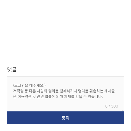
댓글
0 / 300