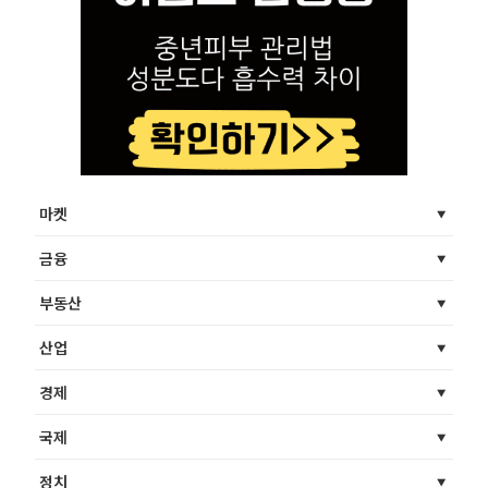
마켓
금융
부동산
산업
경제
국제
정치