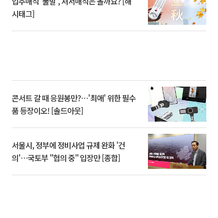
입추매직 '불발', 처서매직은 올까요? [해
시태그]
콘서트 갈 때 응원봉만?⋯'최애' 위한 필수
품 등장이오! [솔드아웃]
서울시, 정부에 정비사업 규제 완화 '건
의'⋯국토부 "협의 중" 입장만 [종합]