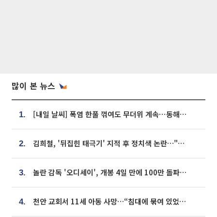
많이 본 뉴스
[내일 날씨] 폭염 한풀 꺾여도 무더위 계속⋯동해안 이틀 연속 비
1.
김희철, '뒤집힌 태극기' 지적 후 정치색 논란…"좌우 떠나 우리나라 국기"
2.
놀란 감독 '오디세이', 개봉 4일 만에 100만 돌파⋯'왕사남' 보다 빠르다
3.
천안 교회서 11세 아동 사망…“침대에 묶여 있었다” 진술 확보
4.