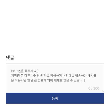
댓글
0 / 300