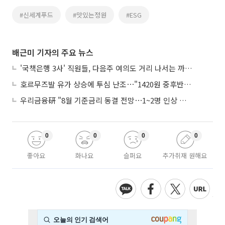
#신세계푸드
#맛있는정원
#ESG
배근미 기자의 주요 뉴스
'국책은행 3사' 직원들, 다음주 여의도 거리 나서는 까닭은
호르무즈발 유가 상승에 투심 난조⋯"1420원 중후반 등락"
우리금융硏 "8월 기준금리 동결 전망⋯1~2명 인상 소수의견 낼 것"
0
0
0
0
좋아요
화나요
슬퍼요
추가취재 원해요