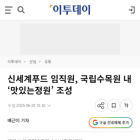
이투데이
산업
유통
신세계푸드 임직원, 국립수목원 내
‘맛있는정원’ 조성
수정 2025-06-23 13:42
배근미 기자
구글 선호매체 추가