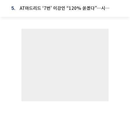
AT마드리드 ‘7번’ 이강인 “120% 쏟겠다”⋯시메오네 감독 “필요한 선수”
5.