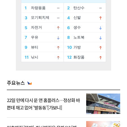
주요뉴스
22일 만에 다시 문 연 홈플러스…정상화 바
쁜데 재고 없어 ‘발동동’[가보니]