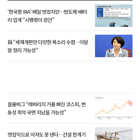
‘한국판 IRA’ 베일 벗었지만…반도체·배터
리 업계 “시행령이 관건”
與 “세제개편안 다양한 목소리 수렴…이달
말 정리 가능성”
블룸버그 “레버리지 거품 빠진 코스피, 변
동성 최악 국면 지났을 가능성”
영업익으로 이자도 못 낸다…건설 한계기