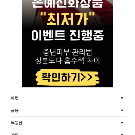
마켓
금융
부동산
산업