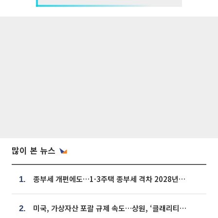
많이 본 뉴스
종부세 개편에도…1·3주택 종부세 격차 2028년부터 확대
1.
미국, 가상자산 포괄 규제 속도…상원, ‘클래리티법’ 9월 절차투표 추진
2.