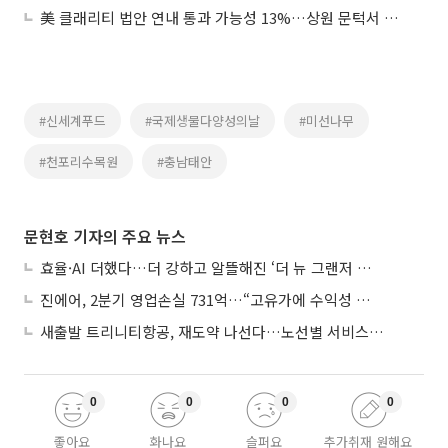
美 클래리티 법안 연내 통과 가능성 13%…상원 문턱서 제동
#신세계푸드
#국제생물다양성의날
#미선나무
#천포리수목원
#충남태안
문현호 기자의 주요 뉴스
효율·AI 더했다…더 강하고 알뜰해진 ‘더 뉴 그랜저 하이브리드’
진에어, 2분기 영업손실 731억…“고유가에 수익성 악화”
새출발 트리니티항공, 재도약 나선다…노선별 서비스 차별화
0
0
0
0
좋아요
화나요
슬퍼요
추가취재 원해요