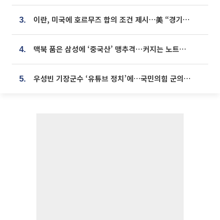
이란, 미국에 호르무즈 합의 조건 제시…美 “경기 아직 안 끝나” [종합]
3.
맥북 품은 삼성에 ‘중국산’ 맹추격⋯커지는 노트북 OLED 시장
4.
우성빈 기장군수 ‘유튜브 정치’에…국민의힘 군의원들 집단 반발
5.