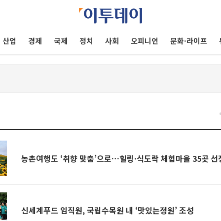
산업
경제
국제
정치
사회
오피니언
문화·라이프
농촌여행도 ‘취향 맞춤’으로…힐링·식도락 체험마을 35곳 선
신세계푸드 임직원, 국립수목원 내 ‘맛있는정원’ 조성