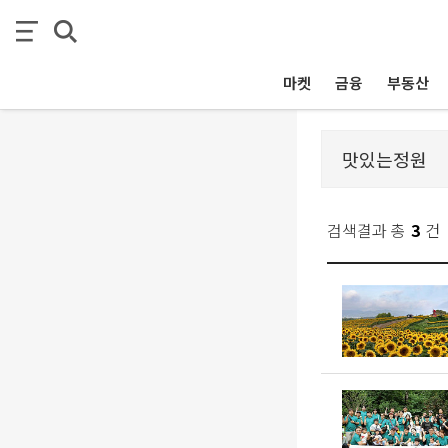
마켓
금융
부동산
검색결과 총
3
건