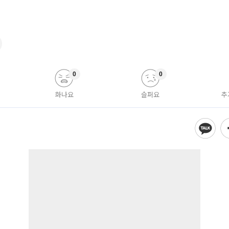
0
0
화나요
슬퍼요
추