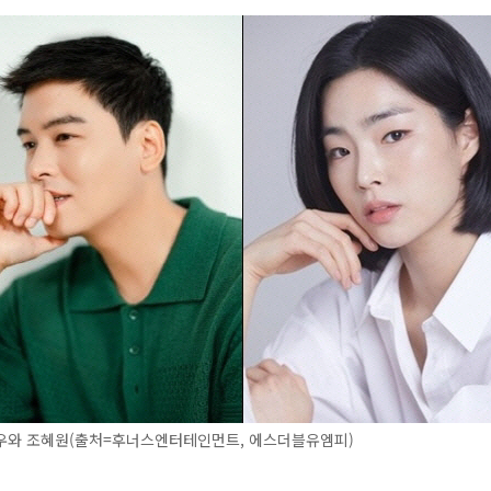
우와 조혜원(출처=후너스엔터테인먼트, 에스더블유엠피)