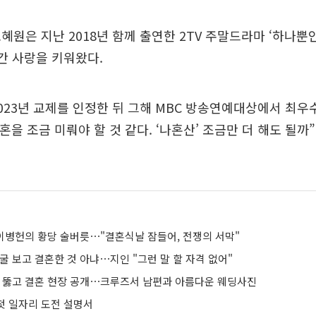
혜원은 지난 2018년 함께 출연한 2TV 주말드라마 ‘하나뿐
간 사랑을 키워왔다.
023년 교제를 인정한 뒤 그해 MBC 방송연예대상에서 최
결혼을 조금 미뤄야 할 것 같다. ‘나혼산’ 조금만 더 해도 될까
 이병헌의 황당 술버릇⋯"결혼식날 잠들어, 전쟁의 서막"
굴 보고 결혼한 것 아냐⋯지인 "그런 말 할 자격 없어"
스 뚫고 결혼 현장 공개⋯크루즈서 남편과 아름다운 웨딩사진
 첫 일자리 도전 설명서