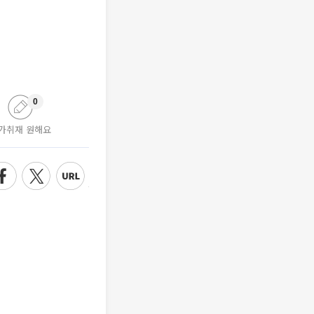
0
가취재 원해요