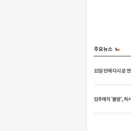
주요뉴스
22일 만에 다시 문 
입추매직 '불발', 처