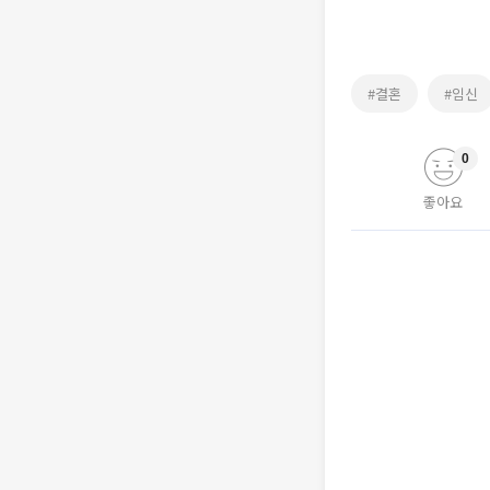
#결혼
#임신
0
좋아요