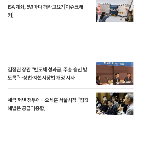
ISA 계좌, 5년마다 깨라고요? [이슈크래
커]
김정관 장관 “반도체 성과급, 주총 승인 받
도록”…상법·자본시장법 개정 시사
세금 꺼낸 정부에…오세훈 서울시장 “집값
해법은 공급” [종합]