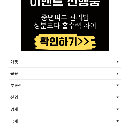
마켓
금융
부동산
산업
경제
국제