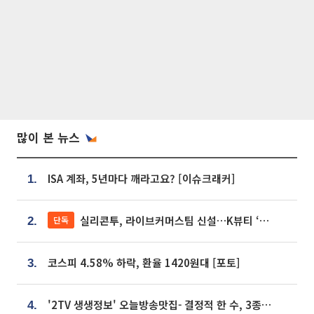
많이 본 뉴스
ISA 계좌, 5년마다 깨라고요? [이슈크래커]
1.
실리콘투, 라이브커머스팀 신설…K뷰티 ‘글로벌 판매망’ 확대[K뷰티 라방戰]
단독
2.
코스피 4.58% 하락, 환율 1420원대 [포토]
3.
'2TV 생생정보' 오늘방송맛집- 결정적 한 수, 3종 메밀면! 메밀 소바 맛집 '의○○○○'
4.