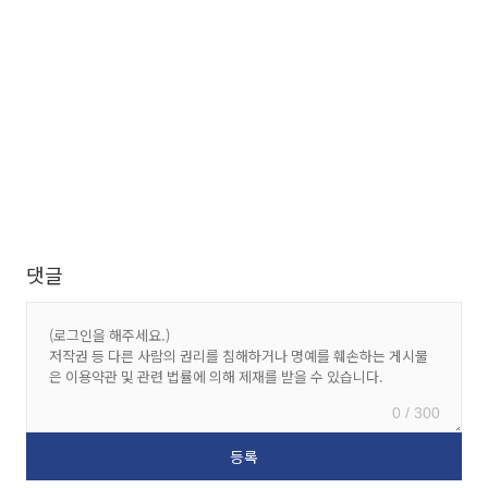
댓글
0 / 300