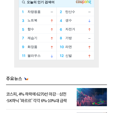
주요뉴스
코스피, 4% 하락에 6270선 마감…삼전
·SK하닉 '와르르' 각각 6%·10%대 급락