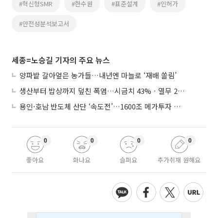
#혁신형SMR
#한수원
#표준설계
#인허가
#안전성분석보고서
세종=노승길 기자의 주요 뉴스
양파밭 갈아엎은 농가들…내년엔 마늘로 ‘재배 쏠림’
생산부터 밥상까지 덮친 폭염…시금치 43%ㆍ열무 28% 급등
용인·호남 반도체 산단 ‘속도전’…1600조 메가투자 이행 총력
0
0
0
0
좋아요
화나요
슬퍼요
추가취재 원해요