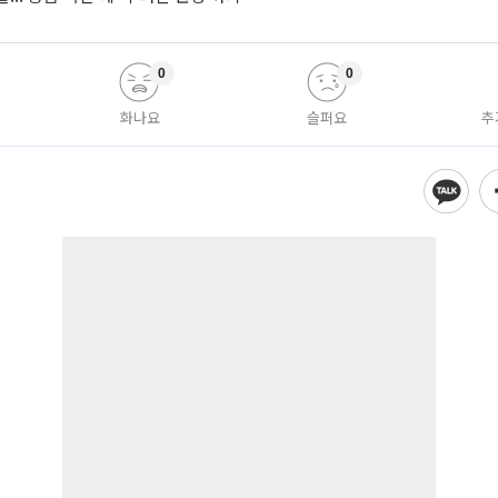
0
0
화나요
슬퍼요
추