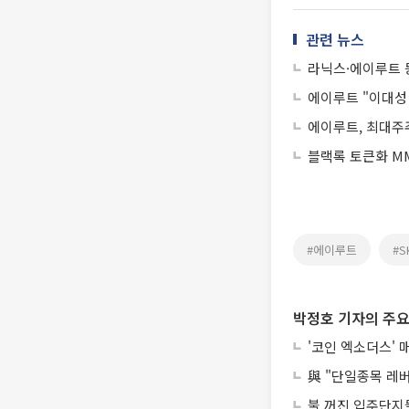
관련 뉴스
라닉스·에이루트 
에이루트 "이대성
에이루트, 최대주
블랙록 토큰화 MM
#에이루트
#
박정호 기자의 주요
'코인 엑소더스' 
與 "단일종목 레
불 꺼진 입주단지들