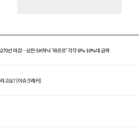
6270선 마감…삼전·SK하닉 '와르르' 각각 6%·10%대 급락
 깨라고요? [이슈크래커]