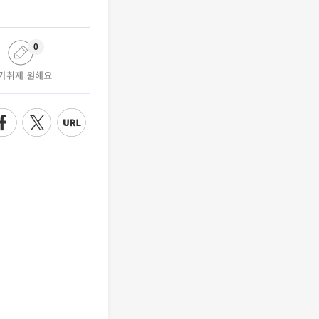
0
가취재 원해요