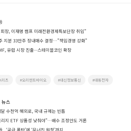
등
 회장, 이재명 캠프 미래전환경제특보단장 취임"
주 지분 33만주 장내매수 결정…"책임경영 강화"
F, 유럽 시장 진출∙∙∙스테이블코인 확장
SK리츠
#오리엔트바이오
#대신정보통신
#대동전자
 뉴스
매달 수천억 해외로, 국내 규제는 빈틈
버리지 ETF 상품성 낮춰야"…배수 조정안도 거론
...‘공급 폭탄’에 ‘무너진 원청’까지