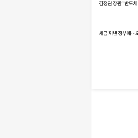
김정관 장관 “반도체
세금 꺼낸 정부에…오