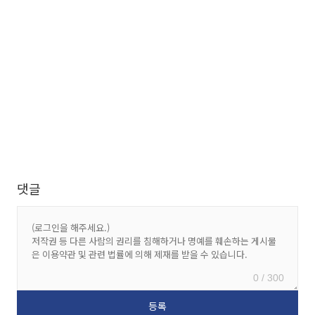
댓글
0 / 300