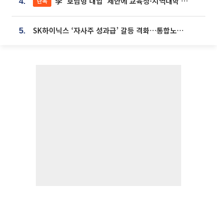
李 ‘호남형 대입’ 제안에 교육청·지역대학 서·논술형 입시 연계 '착수'
단독
4.
SK하이닉스 ‘자사주 성과급’ 갈등 격화…통합노조 출범 움직임
5.