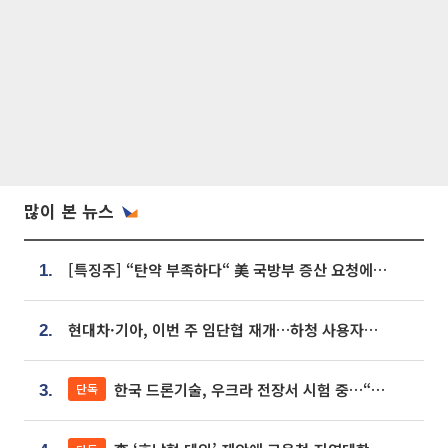
많이 본 뉴스
[특징주] “탄약 부족하다“ 美 국방부 증산 요청에⋯국내 방산주 급등세
1.
현대차·기아, 이번 주 임단협 재개…하청 사용자성 재심도 ‘변수’
2.
한국 드론기술, 우크라 전장서 시험 중…“스타트업 여러 곳 참여”
단독
3.