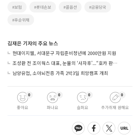
#보험
#롯데손보
#콜옵션
#금융당국
#후순위채
김재은 기자의 주요 뉴스
현대이지웰, 서대문구 자립준비청년에 2000만원 지원
조성환 전 조이웍스 대표, 눈물의 ‘사자후’...“호카 판권 탈취 노린 경쟁사가 기획·폭행 유도”
남양유업, 소아뇌전증 가족 2박3일 희망캠프 개최
0
0
0
0
좋아요
화나요
슬퍼요
추가취재 원해요