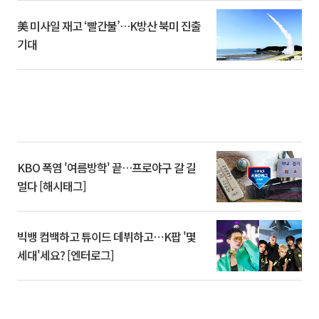
美 미사일 재고 ‘빨간불’…K방산 북미 진출
기대
KBO 폭염 '여름방학' 끝…프로야구 갈 길
멀다 [해시태그]
빅뱅 컴백하고 튜이드 데뷔하고⋯K팝 '몇
세대'세요? [엔터로그]