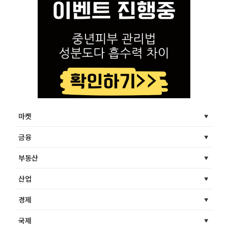
마켓
금융
부동산
산업
경제
국제