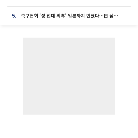
축구협회 '성 접대 의혹' 일본까지 번졌다…日 심판 실명 공개
5.