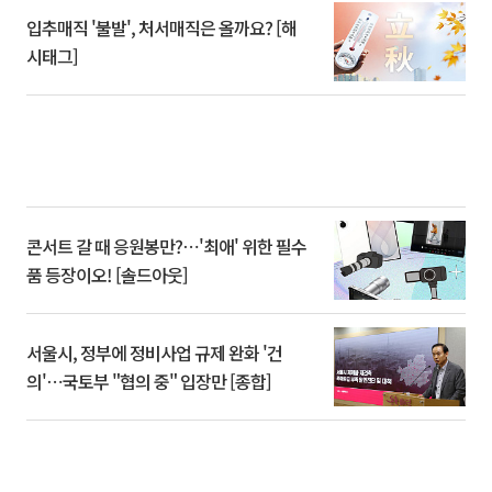
입추매직 '불발', 처서매직은 올까요? [해
시태그]
콘서트 갈 때 응원봉만?⋯'최애' 위한 필수
품 등장이오! [솔드아웃]
서울시, 정부에 정비사업 규제 완화 '건
의'⋯국토부 "협의 중" 입장만 [종합]