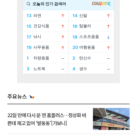
주요뉴스
22일 만에 다시 문 연 홈플러스…정상화 바
쁜데 재고 없어 ‘발동동’[가보니]