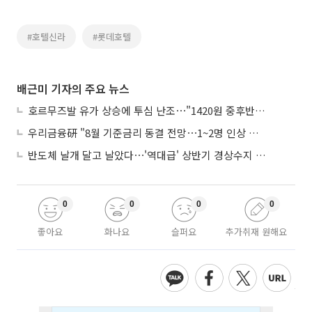
#호텔신라
#롯데호텔
배근미 기자의 주요 뉴스
호르무즈발 유가 상승에 투심 난조⋯"1420원 중후반 등락"
우리금융硏 "8월 기준금리 동결 전망⋯1~2명 인상 소수의견 낼 것"
반도체 날개 달고 날았다⋯'역대급' 상반기 경상수지 흑자 2000억달러 육박
0
0
0
0
좋아요
화나요
슬퍼요
추가취재 원해요