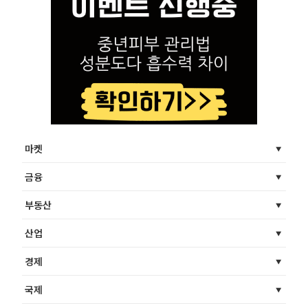
마켓
금융
부동산
산업
경제
국제