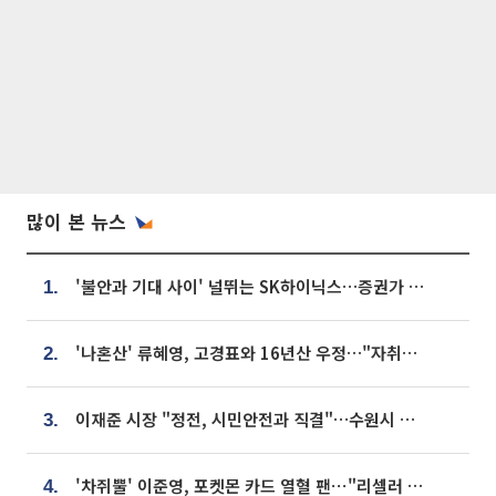
많이 본 뉴스
'불안과 기대 사이' 널뛰는 SK하이닉스…증권가 "HBM4·LTA 기반 펀터멘털 견고"
1.
'나혼산' 류혜영, 고경표와 16년산 우정…"자취방서 부모님과 마주쳐"
2.
이재준 시장 "정전, 시민안전과 직결"…수원시 비상대응체계 가동
3.
'차쥐뿔' 이준영, 포켓몬 카드 열혈 팬⋯"리셀러 처단할 것"
4.