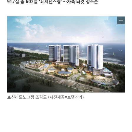
917실 중 602실 ‘레지던스형’···가족 타깃 정조준
▲신라모노그램 조감도 (사진제공=호텔신라)