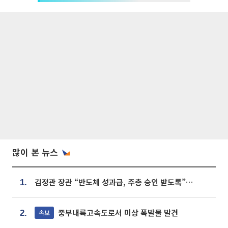
많이 본 뉴스
김정관 장관 “반도체 성과급, 주총 승인 받도록”…상법·자본시장법 개정 시사
1.
중부내륙고속도로서 미상 폭발물 발견
속보
2.