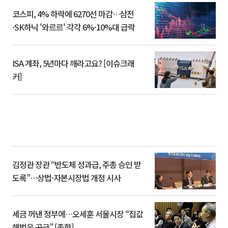
코스피, 4% 하락에 6270선 마감…삼전
·SK하닉 '와르르' 각각 6%·10%대 급락
ISA 계좌, 5년마다 깨라고요? [이슈크래
커]
김정관 장관 “반도체 성과급, 주총 승인 받
도록”…상법·자본시장법 개정 시사
세금 꺼낸 정부에…오세훈 서울시장 “집값
해법은 공급” [종합]