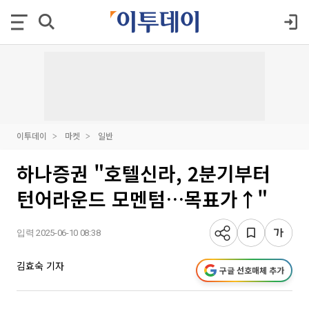
이투데이
마켓
일반
하나증권 "호텔신라, 2분기부터
턴어라운드 모멘텀…목표가↑"
입력 2025-06-10 08:38
김효숙 기자
구글 선호매체 추가