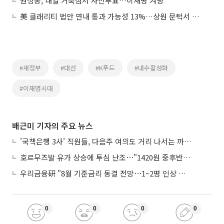
권성동, 내일 거북섬서 사전투표…이재명 겨냥
美 클래리티 법안 연내 통과 가능성 13%…상원 문턱서 제동
#새정부
#대선
#K푸드
#내수활성화
#이재명시대
배근미 기자의 주요 뉴스
'국책은행 3사' 직원들, 다음주 여의도 거리 나서는 까닭은
호르무즈발 유가 상승에 투심 난조⋯"1420원 중후반 등락"
우리금융硏 "8월 기준금리 동결 전망⋯1~2명 인상 소수의견 낼 것"
0
0
0
0