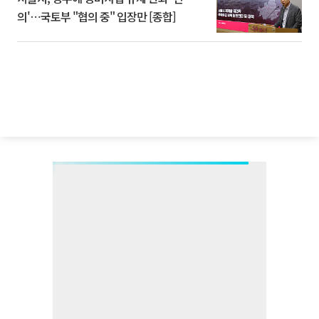
의'⋯국토부 "협의 중" 입장만 [종합]