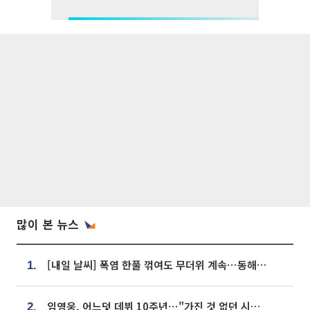
많이 본 뉴스
[내일 날씨] 폭염 한풀 꺾여도 무더위 계속⋯동해안 이틀 연속 비
1.
임영웅, 어느덧 데뷔 10주년⋯"가진 것 없던 시절, 내 앞엔 20명의 팬뿐"
2.