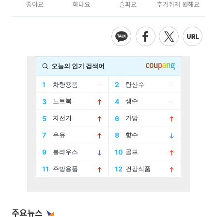
좋아요
화나요
슬퍼요
추가취재 원해요
주요뉴스