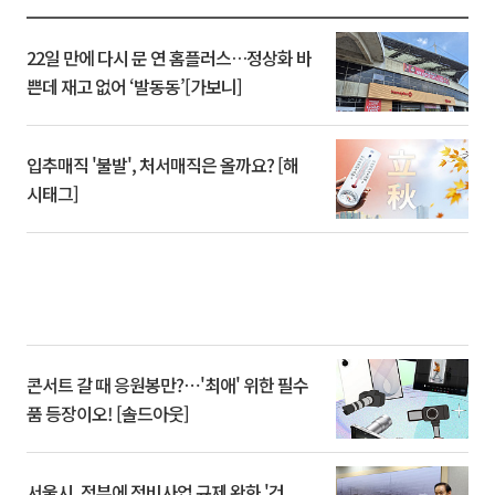
22일 만에 다시 문 연 홈플러스…정상화 바
쁜데 재고 없어 ‘발동동’[가보니]
입추매직 '불발', 처서매직은 올까요? [해
시태그]
콘서트 갈 때 응원봉만?⋯'최애' 위한 필수
품 등장이오! [솔드아웃]
서울시, 정부에 정비사업 규제 완화 '건