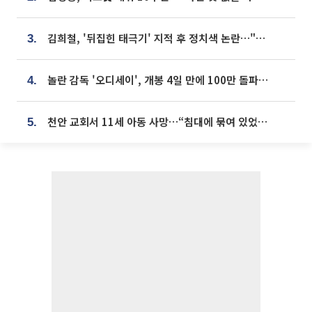
김희철, '뒤집힌 태극기' 지적 후 정치색 논란…"좌우 떠나 우리나라 국기"
3.
놀란 감독 '오디세이', 개봉 4일 만에 100만 돌파⋯'왕사남' 보다 빠르다
4.
천안 교회서 11세 아동 사망…“침대에 묶여 있었다” 진술 확보
5.