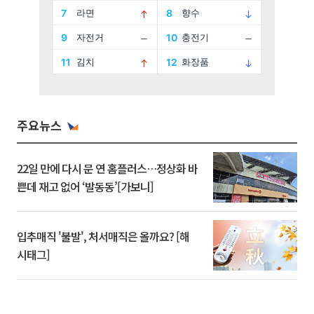
주요뉴스
22일 만에 다시 문 연 홈플러스…정상화 바
쁜데 재고 없어 ‘발동동’[가보니]
입추매직 '불발', 처서매직은 올까요? [해
시태그]