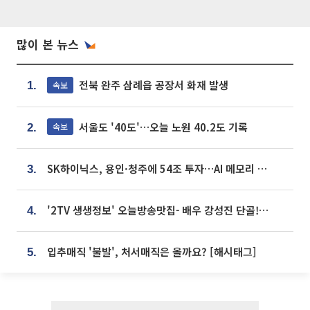
많이 본 뉴스
전북 완주 삼례읍 공장서 화재 발생
속보
1.
서울도 '40도'…오늘 노원 40.2도 기록
속보
2.
SK하이닉스, 용인·청주에 54조 투자…AI 메모리 생산기지 키운다
3.
'2TV 생생정보' 오늘방송맛집- 배우 강성진 단골! 쌀국수ㆍ푸팟퐁 커리 맛집 '블○○○'
4.
입추매직 '불발', 처서매직은 올까요? [해시태그]
5.