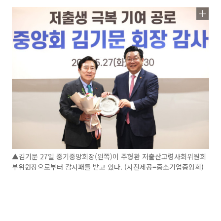
▲김기문 27일 중기중앙회장(왼쪽)이 주형환 저출산고령사회위원회
부위원장으로부터 감사패를 받고 있다. (사진제공=중소기업중앙회)