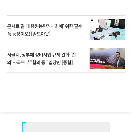
콘서트 갈 때 응원봉만?⋯'최애' 위한 필수
품 등장이오! [솔드아웃]
서울시, 정부에 정비사업 규제 완화 '건
의'⋯국토부 "협의 중" 입장만 [종합]