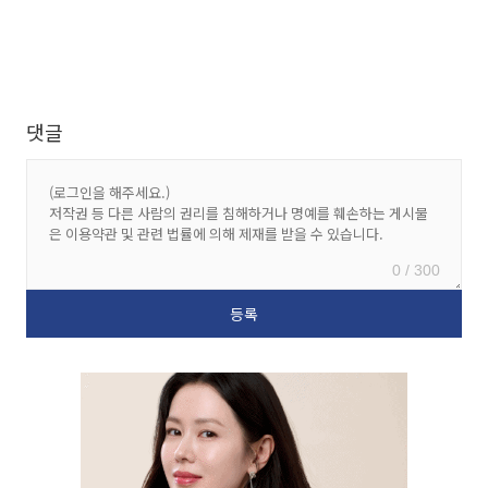
댓글
0 / 300