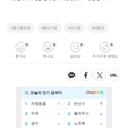
#중기중앙회
#중소기업
#김기문
#저출산
0
0
0
0
좋아요
화나요
슬퍼요
추가취재 원해요