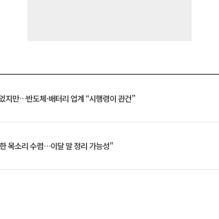
일 벗었지만…반도체·배터리 업계 “시행령이 관건”
한 목소리 수렴…이달 말 정리 가능성”