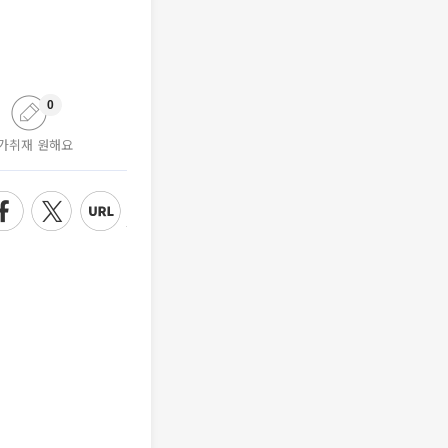
0
가취재 원해요