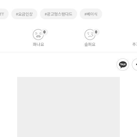
TT
#요금인상
#광고형스탠다드
#베이식
0
0
화나요
슬퍼요
추