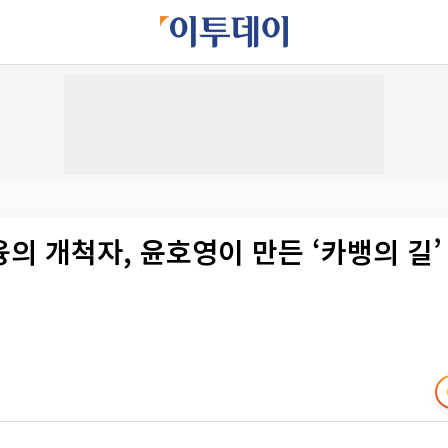
의 개척자, 윤호영이 만든 ‘카뱅의 길’ 