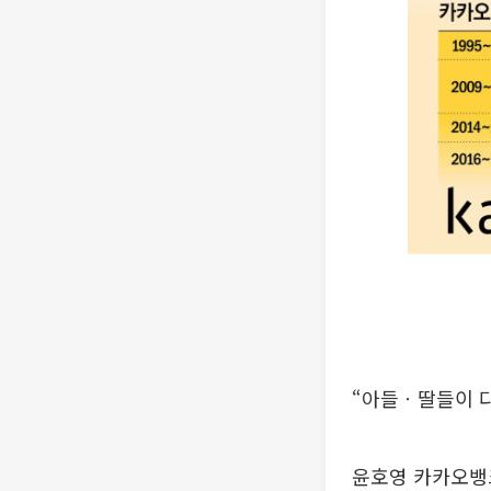
“아들ㆍ딸들이 다
윤호영 카카오뱅