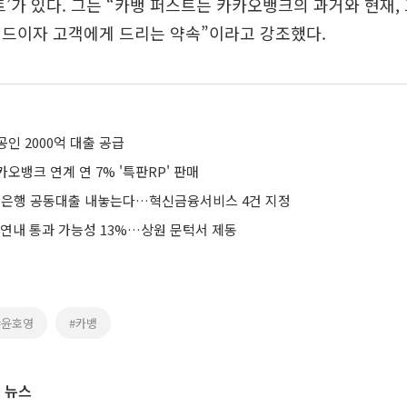
트’가 있다. 그는 “카뱅 퍼스트는 카카오뱅크의 과거와 현재,
워드이자 고객에게 드리는 약속”이라고 강조했다.
인 2000억 대출 공급
오뱅크 연계 연 7% '특판RP' 판매
은행 공동대출 내놓는다…혁신금융서비스 4건 지정
 연내 통과 가능성 13%…상원 문턱서 제동
#윤호영
#카뱅
 뉴스