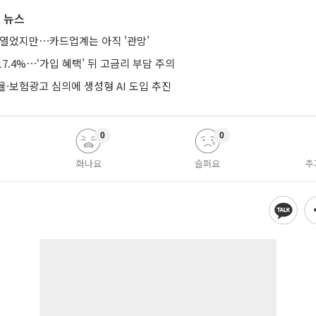
 뉴스
 열었지만⋯카드업계는 아직 '관망'
7.4%⋯‘가입 혜택’ 뒤 고금리 부담 주의
·보험광고 심의에 생성형 AI 도입 추진
0
0
화나요
슬퍼요
추