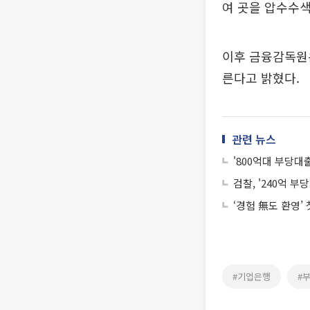
여 곳을 압수수색
이후 금융감독원은
른다고 밝혔다.
관련 뉴스
'800억대 부당
검찰, '240억 
‘경험 無도 환영’
#기업은행
#