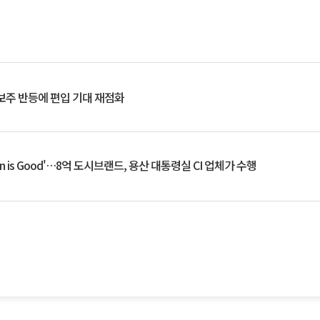
후보주 반등에 편입 기대 재점화
an is Good'…8억 도시브랜드, 용산 대통령실 CI 업체가 수행