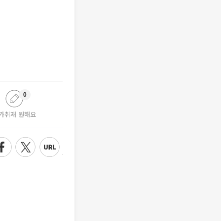
0
가취재 원해요