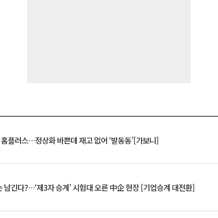
연 홈플러스…정상화 바쁜데 재고 없어 ‘발동동’[가보니]
 남긴다?…‘제3자 승계’ 시험대 오른 中企 현장 [기업승계 대전환]