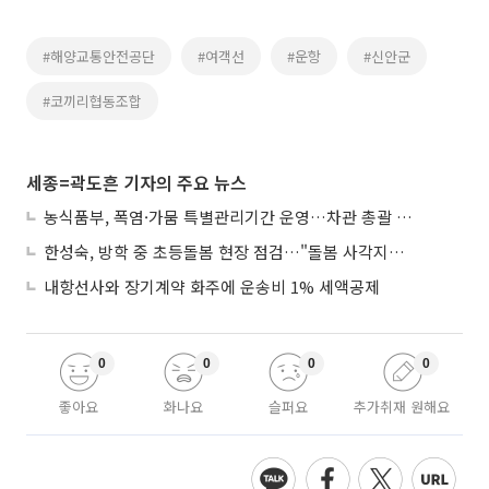
#해양교통안전공단
#여객선
#운항
#신안군
#코끼리협동조합
세종=곽도흔 기자의 주요 뉴스
농식품부, 폭염·가뭄 특별관리기간 운영…차관 총괄 대응체계 격상
한성숙, 방학 중 초등돌봄 현장 점검…"돌봄 사각지대 없애야"
내항선사와 장기계약 화주에 운송비 1% 세액공제
0
0
0
0
좋아요
화나요
슬퍼요
추가취재 원해요