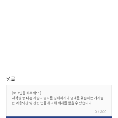
댓글
0 / 300