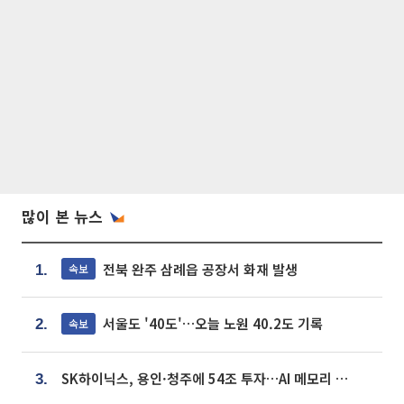
많이 본 뉴스
전북 완주 삼례읍 공장서 화재 발생
속보
1.
서울도 '40도'…오늘 노원 40.2도 기록
속보
2.
SK하이닉스, 용인·청주에 54조 투자…AI 메모리 생산기지 키운다
3.