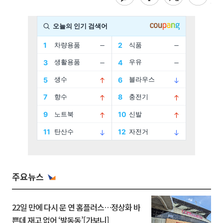
주요뉴스
22일 만에 다시 문 연 홈플러스…정상화 바
쁜데 재고 없어 ‘발동동’[가보니]