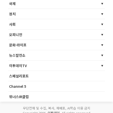
국제
정치
사회
오피니언
문화·라이프
뉴스발전소
이투데이TV
스페셜리포트
Channel 5
위너스IR클럽
무단전재 및 수집, 복사, 재배포, AI학습 이용 금지
Copyright 2006.
이투데이
. All rights reserved