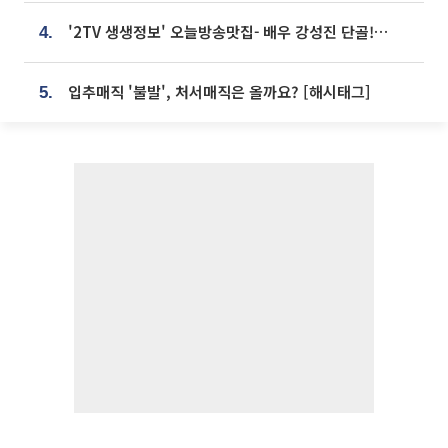
'2TV 생생정보' 오늘방송맛집- 배우 강성진 단골! 쌀국수ㆍ푸팟퐁 커리 맛집 '블○○○'
4.
입추매직 '불발', 처서매직은 올까요? [해시태그]
5.