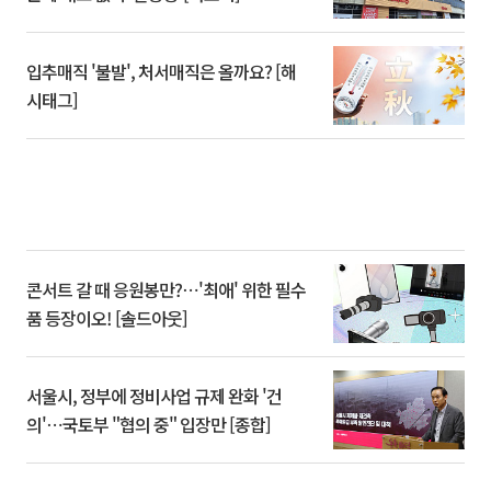
입추매직 '불발', 처서매직은 올까요? [해
시태그]
콘서트 갈 때 응원봉만?⋯'최애' 위한 필수
품 등장이오! [솔드아웃]
서울시, 정부에 정비사업 규제 완화 '건
의'⋯국토부 "협의 중" 입장만 [종합]