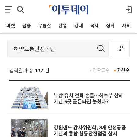
마켓
금융
부동산
산업
경제
국제
정치
사회
검색결과 총
137
건
정확도순
최신순
부산 유치 전략 흔들…해수부 산하
기관 6곳 골든타임 놓쳤다?
강원랜드 감사위원회, 8개 안전공공
기관과 통합 합동안전점검 실시