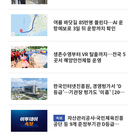
여름 바닷길 85만명 몰린다…AI 운
항예보로 3일 뒤 운항까지 확인
생존수영부터 VR 탈출까지…전국 5
곳서 해양안전체험 운영
한국인터넷진흥원, 경영평가서 ‘D
등급’⋯기관장 평가도 ‘미흡’ [2026
공공기관 경평]
자산관리공사·국민체육진흥
속보
공단 등 9개 준정부기관 D등급
[2026 공공기관 경평]