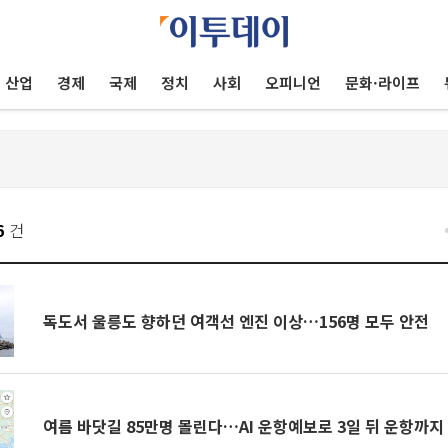
산업
경제
국제
정치
사회
오피니언
문화·라이프
6
건
독도서 울릉도 향하던 여객선 엔진 이상…156명 모두 안전
여름 바닷길 85만명 몰린다…AI 운항예보로 3일 뒤 운항까지