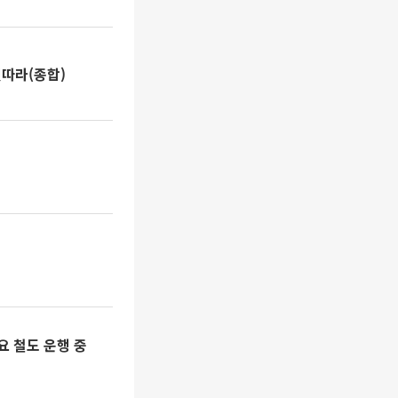
잇따라(종합)
요 철도 운행 중