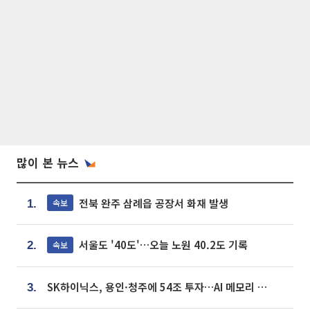
많이 본 뉴스
전북 완주 삼례읍 공장서 화재 발생
속보
1.
서울도 '40도'…오늘 노원 40.2도 기록
속보
2.
SK하이닉스, 용인·청주에 54조 투자…AI 메모리 생산기지 키운다
3.