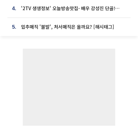
'2TV 생생정보' 오늘방송맛집- 배우 강성진 단골! 쌀국수ㆍ푸팟퐁 커리 맛집 '블○○○'
4.
입추매직 '불발', 처서매직은 올까요? [해시태그]
5.