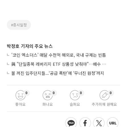
#증시일정
박정호 기자의 주요 뉴스
'코인 엑소더스' 매달 수천억 해외로, 국내 규제는 빈틈
與 "단일종목 레버리지 ETF 상품성 낮춰야"…배수 조정안도 거론
불 꺼진 입주단지들...‘공급 폭탄’에 ‘무너진 원청’까지
0
0
0
0
좋아요
화나요
슬퍼요
추가취재 원해요