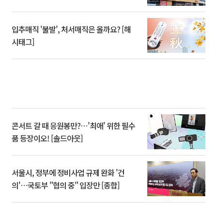
입추매직 '불발', 처서매직은 올까요? [해
시태그]
콘서트 갈 때 응원봉만?⋯'최애' 위한 필수
품 등장이오! [솔드아웃]
서울시, 정부에 정비사업 규제 완화 '건
의'⋯국토부 "협의 중" 입장만 [종합]