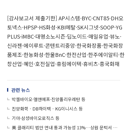
[감사보고서 제출기한] AP시스템·BYC·CNT85·DH오
토넥스·HPSP·HS화성·KBI메탈·SK시그넷·SOOP·YG
PLUS·iMBC·대명소노시즌·딥노이드·매일유업·뷰노·
신라젠·에이루트·콘텐트리중앙·한국화장품·한국화장
품제조·한농화성·한울BnC·한전산업·한주에이알티·한
창산업·혜인·호전실업·휴림에이텍·휴비츠·흥국화재
관련 뉴스
박셀바이오·엘앤에프·진양폴리우레탄 등
진양화학ㆍDB하이텍ㆍKG이니시스 등
기아·삼성바이오로직스 등
美 클래리티 법안 연내 통과 가능성 13%…상원 문턱서 제동