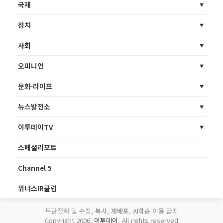
국제
정치
사회
오피니언
문화·라이프
뉴스발전소
이투데이TV
스페셜리포트
Channel 5
위너스IR클럽
무단전재 및 수집, 복사, 재배포, AI학습 이용 금지
Copyright 2006.
이투데이
. All rights reserved