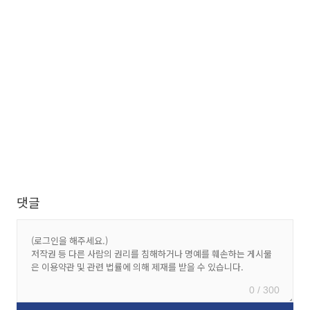
댓글
0 / 300