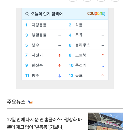
주요뉴스
22일 만에 다시 문 연 홈플러스…정상화 바
쁜데 재고 없어 ‘발동동’[가보니]