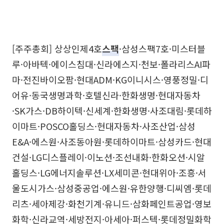
[주주총회] 상상인제4호
스팩
·삼성스팩7호·미스터블
루·아바텍·에이스침대·신라에스지·천보·폴라리스AI파
마·전진바이오팜·현대ADM·KG이니시스·영풍정밀·디
어유·동국생명과학·호텔신라·한화생명·현대자동차
·SK가스·DB하이텍·신세계·한화생명·사조대림·롯데하
이마트·POSCO홀딩스·현대자동차·사조산업·삼성
E&A·에스원·사조동아원·롯데하이마트·삼성카드·현대
건설·LG디스플레이·이노션·조선내화·한화오션·시알
홀딩스·LG에너지솔루션·LX세미콘·현대위아·조흥·서
울도시가스·삼성중공업·에스원·유한양행·디씨엠·롯데
리츠·세아제강·화천기계·유니드·삼화페인트공업·영보
화학·신라교역·세방전지·아세아·퍼스텍·롯데정밀화학