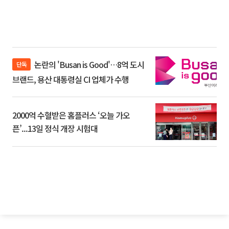
논란의 'Busan is Good'…8억 도시
단독
브랜드, 용산 대통령실 CI 업체가 수행
2000억 수혈받은 홈플러스 ‘오늘 가오
픈’...13일 정식 개장 시험대