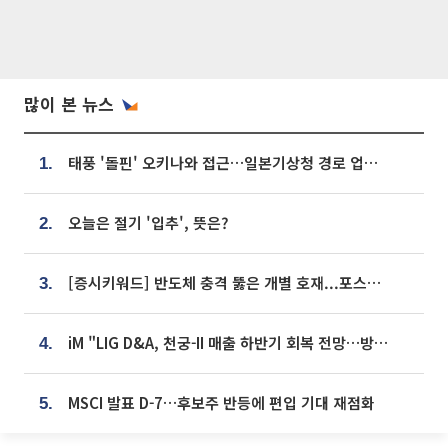
많이 본 뉴스
태풍 '돌핀' 오키나와 접근…일본기상청 경로 업데이트
1.
오늘은 절기 '입추', 뜻은?
2.
[증시키워드] 반도체 충격 뚫은 개별 호재...포스코퓨처엠·에코프로·한화솔루션 '눈길'
3.
iM "LIG D&A, 천궁-II 매출 하반기 회복 전망…방산 톱픽 유지"
4.
MSCI 발표 D-7…후보주 반등에 편입 기대 재점화
5.