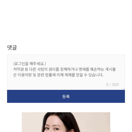
댓글
0 / 300