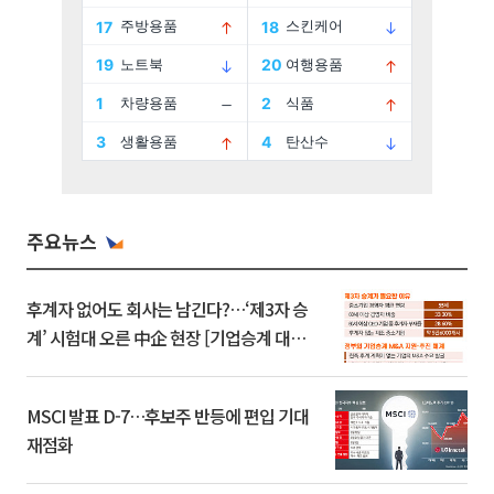
주요뉴스
후계자 없어도 회사는 남긴다?…‘제3자 승
계’ 시험대 오른 中企 현장 [기업승계 대전
환]
MSCI 발표 D-7…후보주 반등에 편입 기대
재점화