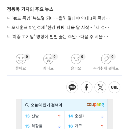
정용욱 기자의 주요 뉴스
'40도 폭염' 뉴노멀 되나…올해 열대야 역대 1위·폭염일수 평년 3배 넘어
오세훈표 야간경제 '한강 밤핑' 다음 달 시작⋯"새 성장동력 만들 것"
'이중 고기압' 영향에 펄펄 끓는 주말…다음 주 서울 포함 서쪽이 더 덥다
0
0
0
0
좋아요
화나요
슬퍼요
추가취재 원해요