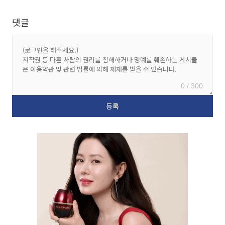
댓글
0 / 300