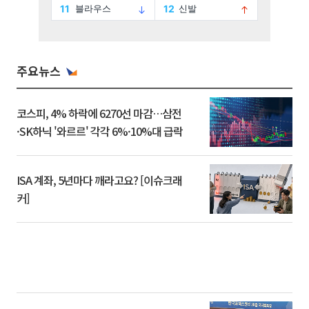
주요뉴스
코스피, 4% 하락에 6270선 마감…삼전
·SK하닉 '와르르' 각각 6%·10%대 급락
ISA 계좌, 5년마다 깨라고요? [이슈크래
커]