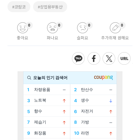
#코람코
#상업용부동산
0
0
0
0
좋아요
화나요
슬퍼요
추가취재 원해요