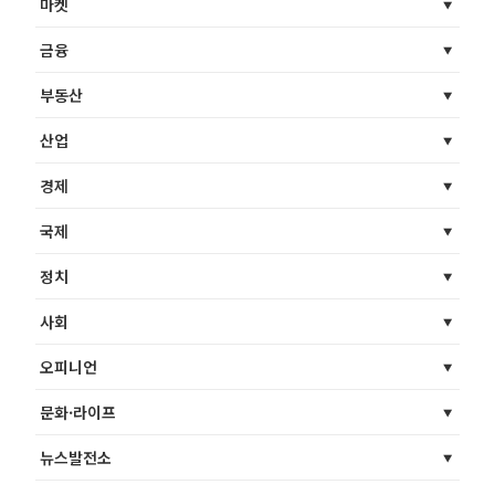
마켓
금융
부동산
산업
경제
국제
정치
사회
오피니언
문화·라이프
뉴스발전소