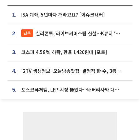
ISA 계좌, 5년마다 깨라고요? [이슈크래커]
1.
실리콘투, 라이브커머스팀 신설…K뷰티 ‘글로벌 판매망’ 확대[K뷰티 라방戰]
단독
2.
코스피 4.58% 하락, 환율 1420원대 [포토]
3.
'2TV 생생정보' 오늘방송맛집- 결정적 한 수, 3종 메밀면! 메밀 소바 맛집 '의○○○○'
4.
포스코퓨처엠, LFP 시장 뚫었다…배터리사와 대규모 장기 공급 합의
5.