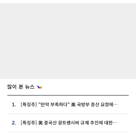
많이 본 뉴스
[특징주] “탄약 부족하다“ 美 국방부 증산 요청에⋯국내 방산주 급등세
1.
[특징주] 美 중국산 광트랜시버 규제 추진에 대한광통신 등 광통신株 강세
2.