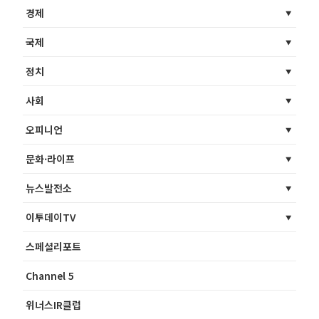
경제
국제
정치
사회
오피니언
문화·라이프
뉴스발전소
이투데이TV
스페셜리포트
Channel 5
위너스IR클럽