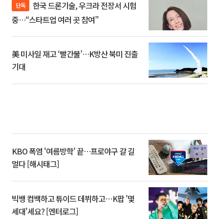
한국 드론기술, 우크라 전장서 시험
단독
중…“스타트업 여러 곳 참여”
美 미사일 재고 ‘빨간불’…K방산 북미 진출
기대
KBO 폭염 '여름방학' 끝…프로야구 갈 길
멀다 [해시태그]
빅뱅 컴백하고 튜이드 데뷔하고⋯K팝 '몇
세대'세요? [엔터로그]