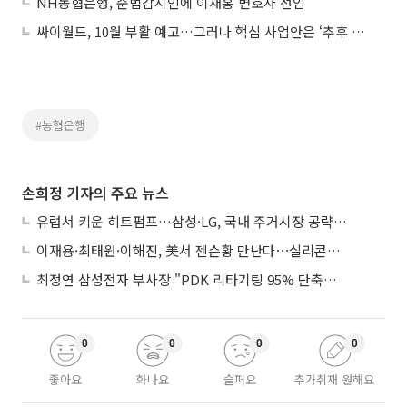
NH농협은행, 준법감시인에 이재홍 변호사 선임
싸이월드, 10월 부활 예고…그러나 핵심 사업안은 ‘추후 공개’
#농협은행
손희정 기자의 주요 뉴스
유럽서 키운 히트펌프…삼성·LG, 국내 주거시장 공략 ‘속도’
이재용·최태원·이해진, 美서 젠슨황 만난다⋯실리콘밸리 집결하는 AI리더
최정연 삼성전자 부사장 "PDK 리타기팅 95% 단축…에이전트 AI 시범 활용"
0
0
0
0
좋아요
화나요
슬퍼요
추가취재 원해요