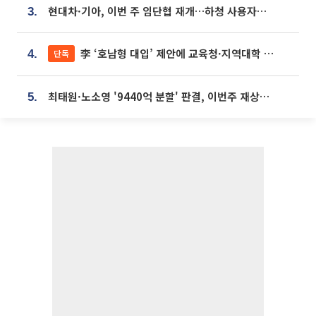
현대차·기아, 이번 주 임단협 재개…하청 사용자성 재심도 ‘변수’
3.
李 ‘호남형 대입’ 제안에 교육청·지역대학 서·논술형 입시 연계 '착수'
단독
4.
최태원·노소영 '9440억 분할' 판결, 이번주 재상고 여부 주목
5.