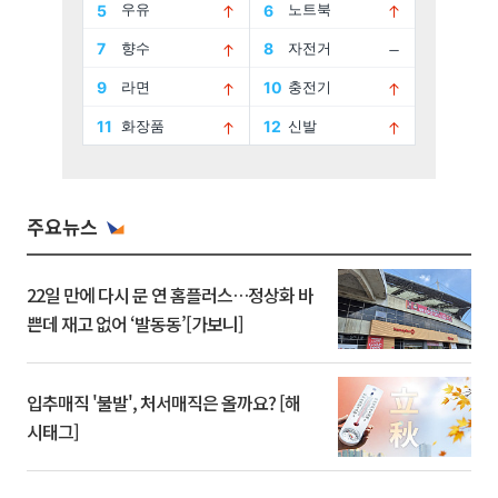
주요뉴스
22일 만에 다시 문 연 홈플러스…정상화 바
쁜데 재고 없어 ‘발동동’[가보니]
입추매직 '불발', 처서매직은 올까요? [해
시태그]