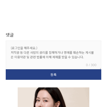
댓글
0 / 300