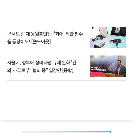
콘서트 갈 때 응원봉만?⋯'최애' 위한 필수
품 등장이오! [솔드아웃]
서울시, 정부에 정비사업 규제 완화 '건
의'⋯국토부 "협의 중" 입장만 [종합]