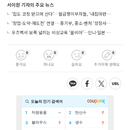
서이원 기자의 주요 뉴스
‘집도 코칭 받으며 산다’…월급쟁이부자들, ‘내집마련’ 신청 증가세
‘창업-도약-재도전’ 연결… 중기부, 중소·벤처 ‘성장사다리’ 짓는다
우즈벡서 보폭 넓히는 비상교육 ‘올비아’…인니·일본 진출 타진
0
0
0
0
좋아요
화나요
슬퍼요
추가취재 원해요