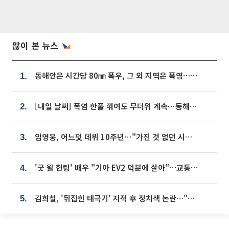
많이 본 뉴스
동해안은 시간당 80㎜ 폭우, 그 외 지역은 폭염…‘극과 극 날씨’
1.
[내일 날씨] 폭염 한풀 꺾여도 무더위 계속⋯동해안 이틀 연속 비
2.
임영웅, 어느덧 데뷔 10주년⋯"가진 것 없던 시절, 내 앞엔 20명의 팬뿐"
3.
'굿 윌 헌팅' 배우 "기아 EV2 덕분에 살아"…교통사고 후 안전성 극찬
4.
김희철, '뒤집힌 태극기' 지적 후 정치색 논란…"좌우 떠나 우리나라 국기"
5.