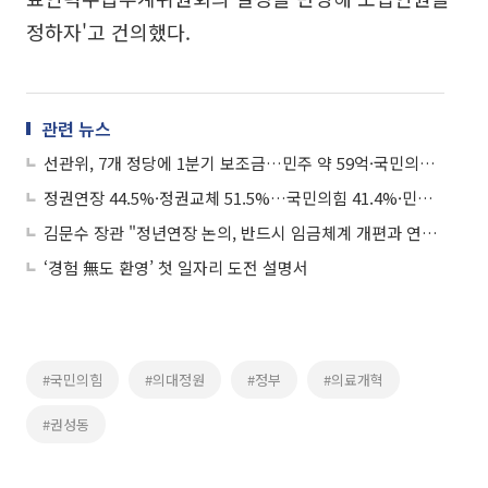
정하자'고 건의했다.
관련 뉴스
선관위, 7개 정당에 1분기 보조금…민주 약 59억·국민의힘 54억
정권연장 44.5%·정권교체 51.5%…국민의힘 41.4%·민주 43.1%
김문수 장관 "정년연장 논의, 반드시 임금체계 개편과 연계해야"
‘경험 無도 환영’ 첫 일자리 도전 설명서
#국민의힘
#의대정원
#정부
#의료개혁
#권성동