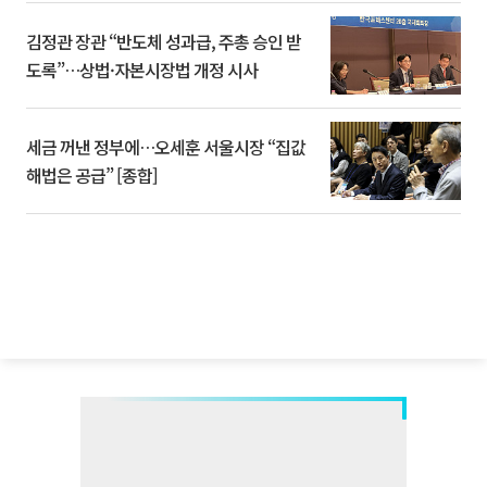
김정관 장관 “반도체 성과급, 주총 승인 받
도록”…상법·자본시장법 개정 시사
세금 꺼낸 정부에…오세훈 서울시장 “집값
해법은 공급” [종합]