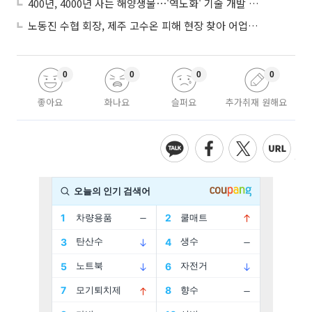
400년, 4000년 사는 해양생물⋯'역노화' 기술 개발 추진
노동진 수협 회장, 제주 고수온 피해 현장 찾아 어업인 지원 점검
0
0
0
0
좋아요
화나요
슬퍼요
추가취재 원해요