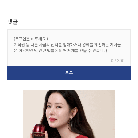
댓글
0 / 300