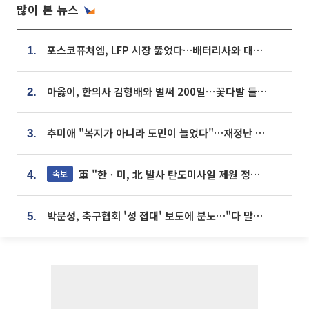
많이 본 뉴스
포스코퓨처엠, LFP 시장 뚫었다…배터리사와 대규모 장기 공급 합의
1.
아옳이, 한의사 김형배와 벌써 200일⋯꽃다발 들고 "프러포즈 아냐"
2.
추미애 "복지가 아니라 도민이 늘었다"…재정난 책임론 정면돌파
3.
軍 "한ㆍ미, 北 발사 탄도미사일 제원 정밀분석 중"
속보
4.
박문성, 축구협회 '성 접대' 보도에 분노…"다 말아먹으려고 작정했나"
5.