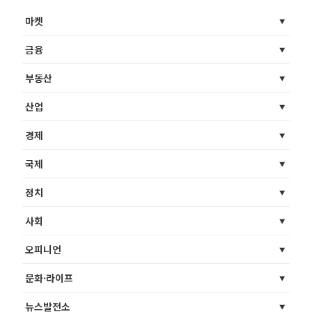
마켓
금융
부동산
산업
경제
국제
정치
사회
오피니언
문화·라이프
뉴스발전소