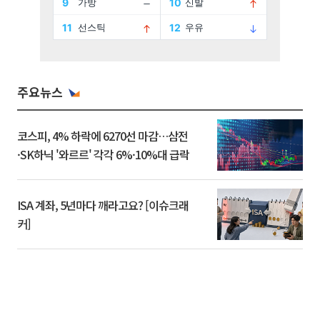
주요뉴스
코스피, 4% 하락에 6270선 마감…삼전
·SK하닉 '와르르' 각각 6%·10%대 급락
ISA 계좌, 5년마다 깨라고요? [이슈크래
커]