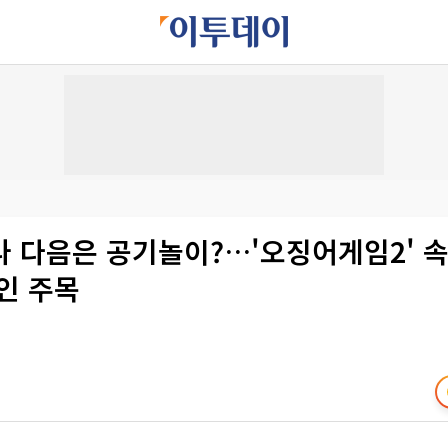
 다음은 공기놀이?…'오징어게임2' 속
인 주목