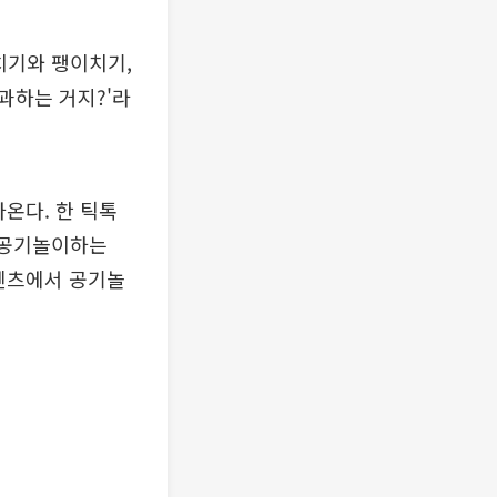
치기와 팽이치기,
과하는 거지?'라
나온다. 한 틱톡
gi(공기놀이하는
콘텐츠에서 공기놀