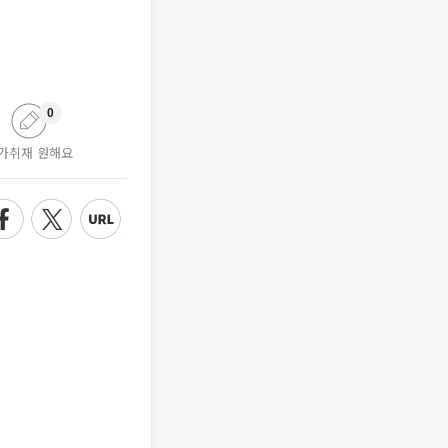
0
가취재 원해요