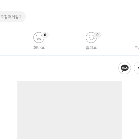
#오징어게임2
0
0
화나요
슬퍼요
추