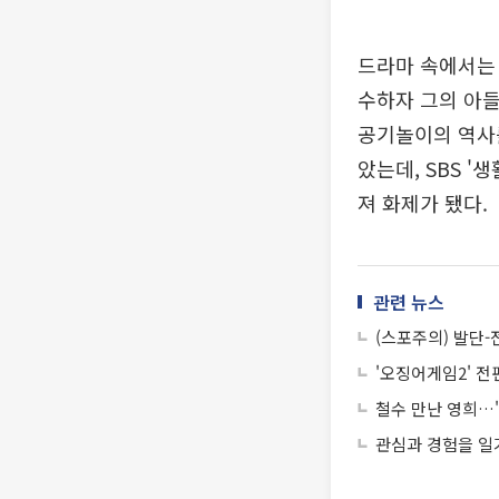
드라마 속에서는 
수하자 그의 아들
공기놀이의 역사를
았는데, SBS 
져 화제가 됐다.
관련 뉴스
(스포주의) 발단-
'오징어게임2' 전
철수 만난 영희…'
관심과 경험을 일