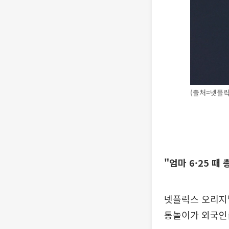
(출처=넷플릭
"엄마 6·25 
넷플릭스 오리지널
통놀이가 외국인