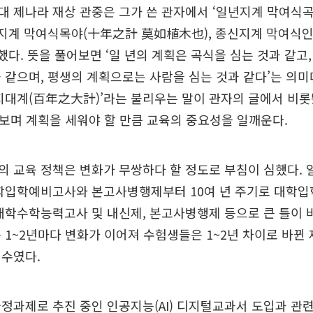
대 제나라 재상 관중은 그가 쓴 관자에서 ‘일년지계 막여식
년지계 막여식목야(十年之計 莫如植木也), 종신지계 막여식
했다. 뜻을 풀어보면 ‘일 년의 계획은 곡식을 심는 것과 같고,
 같으며, 평생의 계획으로는 사람을 심는 것과 같다’는 의미
지대계(百年之大計)’라는 불리우는 말이 관자의 글에서 비롯
다보며 계획을 세워야 할 만큼 교육의 중요성을 일깨운다.
 교육 정책은 변화가 무쌍하다 할 정도로 부침이 심했다. 
대학입학예비고사와 본고사병행제부터 10여 년 주기로 대학
대학수학능력고사 및 내신제, 본고사병행제 등으로 큰 틀이 
 1~2년마다 변화가 이어져 수험생들은 1~2년 차이로 바뀐
기수였다.
정과제로 추진 중인 인공지능(AI) 디지털교과서 도입과 관