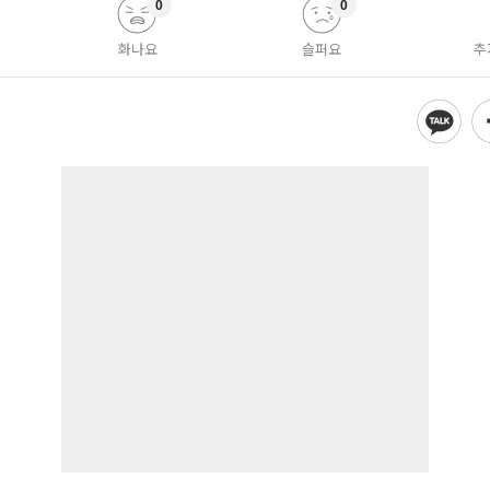
0
0
화나요
슬퍼요
추