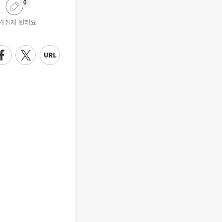
0
가취재 원해요