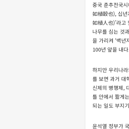
중국 춘추전국시
如植穀也), 십
如植人也)’라고 
나무를 심는 것과
을 가리켜 ‘백년
100년 앞을 내
하지만 우리나라의
를 보면 과거 
신제의 병행제, 
틀 안에서 짧게는
되는 일도 부지
윤석열 정부가 국