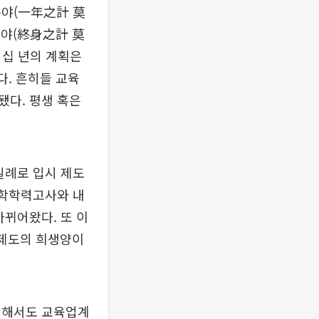
곡야(一年之計 莫
인야(終身之計 莫
 십 년의 계획은
다. 흔히들 교육
됐다. 평생 혹은
일례로 입시 제도
입학학력고사와 내
바뀌어왔다. 또 이
 제도의 희생양이
련해서도 교육업계