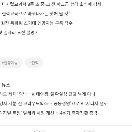
AI 디지털교과서 8종 초·중·고 전 학교급 합격 소식에 강세
은 협력교육으로 바꿔나가는 첫해 될 것”
초 원전 특화형 초거대 인공지능 구축 착수
 첫 일자리 도전 설명서
#인공지능
#탄핵
 뉴스
브리드 제재’ 임박…K-태양광, 불확실성 털고 날개 다나
강사 지분 산 크라우드웍스…‘공동경영’으로 AI 시너지 낼까
AI·디지털 트윈’ 앞세워 체질 개선… 4분기 흑자전환 총력