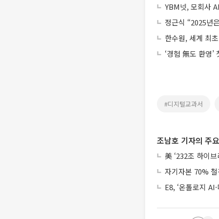
YBM넷, 모회사 
정근식 “2025년
한수원, 세계 최
‘경험 無도 환영’
#디지털교과서
조남호 기자의 주요
美 ‘232조 하이
자기자본 70% 철
E8, ‘온톨로지 