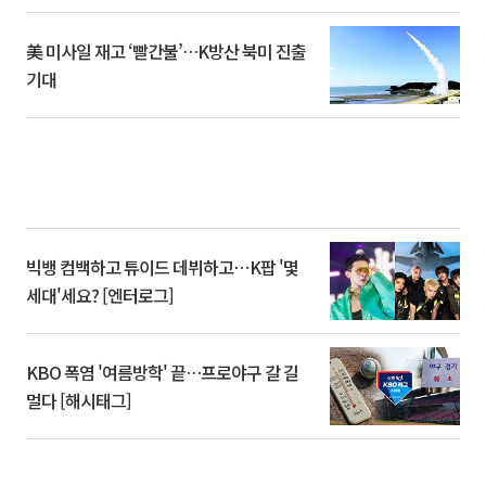
美 미사일 재고 ‘빨간불’…K방산 북미 진출
기대
빅뱅 컴백하고 튜이드 데뷔하고⋯K팝 '몇
세대'세요? [엔터로그]
KBO 폭염 '여름방학' 끝…프로야구 갈 길
멀다 [해시태그]