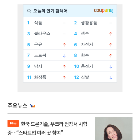
주요뉴스
한국 드론기술, 우크라 전장서 시험
단독
중…“스타트업 여러 곳 참여”