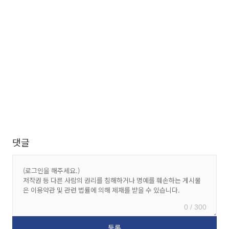
댓글
0 / 300