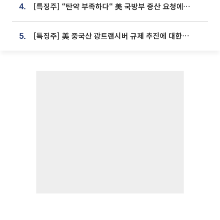
[특징주] “탄약 부족하다“ 美 국방부 증산 요청에⋯국내 방산주 급등세
4.
[특징주] 美 중국산 광트랜시버 규제 추진에 대한광통신 등 광통신株 강세
5.