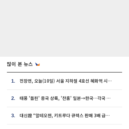
많이 본 뉴스
전장연, 오늘(10일) 서울 지하철 4호선 혜화역 시위…1호선 용산역 무정차
1.
태풍 '돌핀' 중국 상륙, '찬홈' 일본→한국…각국 기상청 예상 경로는?
2.
대신證 “알테오젠, 키트루다 큐렉스 판매 3배 급증…목표가 41만원 상향”
3.