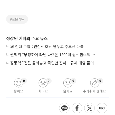
#신용카드
정상원 기자의 주요 뉴스
與 전대 주말 2연전…호남 앞두고 주도권 다툼
권익위 "부정하게 타낸 나랏돈 1300억 원…환수액 역대 최대"
장동혁 “집값 올려놓고 국민만 잡아⋯규제·대출 풀어야”
0
0
0
0
좋아요
화나요
슬퍼요
추가취재 원해요