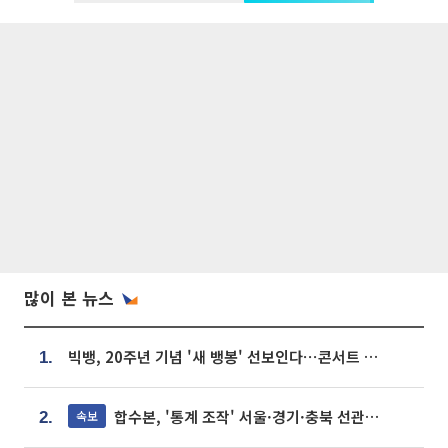
많이 본 뉴스
빅뱅, 20주년 기념 '새 뱅봉' 선보인다⋯콘서트 앞두고 팝업 개최
1.
합수본, '통계 조작' 서울·경기·충북 선관위 등 추가 압수수색
속보
2.