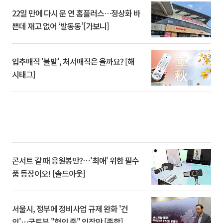
22일 만에 다시 문 연 홈플러스…정상화 바
쁜데 재고 없어 ‘발동동’[가보니]
입추매직 '불발', 처서매직은 올까요? [해
시태그]
콘서트 갈 때 응원봉만?⋯'최애' 위한 필수
품 등장이오! [솔드아웃]
서울시, 정부에 정비사업 규제 완화 '건
의'⋯국토부 "협의 중" 입장만 [종합]