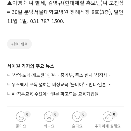
▲이명숙 씨 별세, 김병규(현대제철 홍보팀)씨 모친상
= 30일 분당서울대학교병원 장례식장 8호(3층), 발인
11월 1일. 031-787-1500.
#현대제철
서이원 기자의 주요 뉴스
‘창업-도약-재도전’ 연결… 중기부, 중소·벤처 ‘성장사다리’ 짓는다
우즈벡서 보폭 넓히는 비상교육 ‘올비아’…인니·일본 진출 타진
AI·직무교육 수요에…일본 파고드는 교육기업들
0
0
0
0
좋아요
화나요
슬퍼요
추가취재 원해요