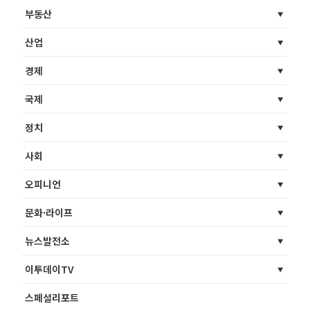
부동산
산업
경제
국제
정치
사회
오피니언
문화·라이프
뉴스발전소
이투데이TV
스페셜리포트