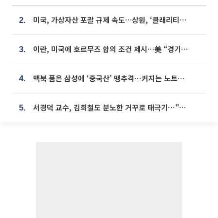
미국, 가상자산 포괄 규제 속도…상원, ‘클래리티법’ 9월 절차투표 추진
2.
이란, 미국에 호르무즈 합의 조건 제시…美 “경기 아직 안 끝나” [종합]
3.
맥북 품은 삼성에 ‘중국산’ 맹추격⋯커지는 노트북 OLED 시장
4.
서경덕 교수, 김희철도 분노한 거꾸로 태극기⋯"엉터리는 아냐, 아쉬울 뿐"
5.