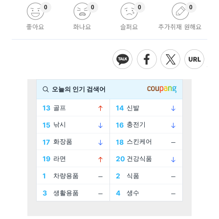
0
0
0
0
좋아요
화나요
슬퍼요
추가취재 원해요