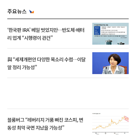
주요뉴스
‘한국판 IRA’ 베일 벗었지만…반도체·배터
리 업계 “시행령이 관건”
與 “세제개편안 다양한 목소리 수렴…이달
말 정리 가능성”
블룸버그 “레버리지 거품 빠진 코스피, 변
동성 최악 국면 지났을 가능성”