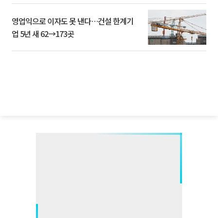
영업익으로 이자도 못 낸다…건설 한계기
업 5년 새 62→173곳