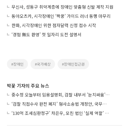
무신사, 성동구 취약계층에 장애인 맞춤형 신발 제작 지원
동아오츠카, 시각장애인 ‘짝꿍’ 가이드 러너 동행 마무리
한화, 시각장애인 위한 점자달력 신청 접수 시작
‘경험 無도 환영’ 첫 일자리 도전 설명서
#장애인
#국가배상
#장애인접근권
박꽃 기자의 주요 뉴스
중수청 오늘부터 임용설명회, 검찰 내부서 '눈치싸움' 기류변화도
‘검찰 직접수사 완전 폐지’ 형사소송법 개정안, 국무회의 통과
‘130억 조세심판청구’ 차은우, 모친 법인 ‘실제 역할’ 다툴 듯