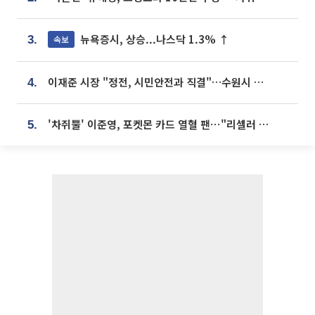
뉴욕증시, 상승...나스닥 1.3% ↑
속보
3.
이재준 시장 "정전, 시민안전과 직결"…수원시 비상대응체계 가동
4.
'차쥐뿔' 이준영, 포켓몬 카드 열혈 팬⋯"리셀러 처단할 것"
5.