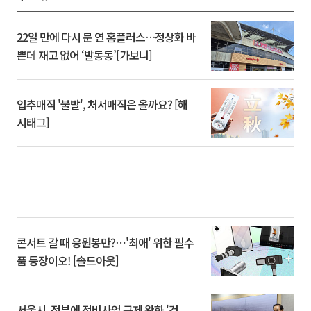
22일 만에 다시 문 연 홈플러스…정상화 바
쁜데 재고 없어 ‘발동동’[가보니]
입추매직 '불발', 처서매직은 올까요? [해
시태그]
콘서트 갈 때 응원봉만?⋯'최애' 위한 필수
품 등장이오! [솔드아웃]
서울시, 정부에 정비사업 규제 완화 '건