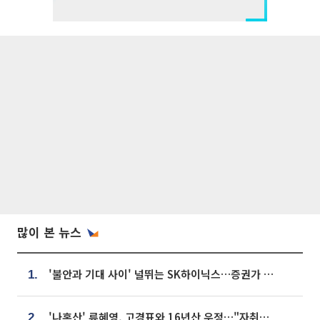
많이 본 뉴스
'불안과 기대 사이' 널뛰는 SK하이닉스…증권가 "HBM4·LTA 기반 펀터멘털 견고"
1.
'나혼산' 류혜영, 고경표와 16년산 우정…"자취방서 부모님과 마주쳐"
2.