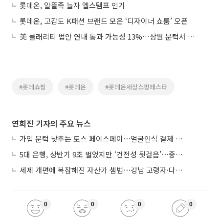
롯데온, 알뜰족 늘자 엘스탬프 인기
롯데온, 고감도 K패션 브랜드 모은 ‘디자이너 쇼룸’ 오픈
美 클래리티 법안 연내 통과 가능성 13%…상원 문턱서 제동
#롯데쇼핑
#롯데온
#롯데온세상쇼핑페스타
연희진 기자의 주요 뉴스
가입 문턱 낮추는 토스 페이스페이⋯얼굴인식 결제 확산 속도낸다
5대 은행, 상반기 9조 벌었지만 ‘건전성 뒷걸음’⋯중기대출 문턱 높아지나
세제 개편에 복잡해진 자산가 셈법⋯강남 고령자·다주택자 ‘자산재편 고심’
0
0
0
0