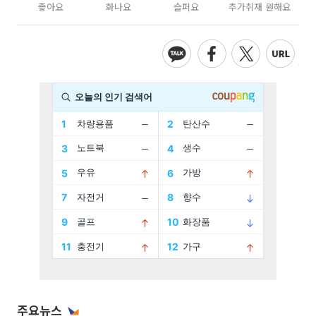
좋아요
화나요
슬퍼요
추가취재 원해요
주요뉴스