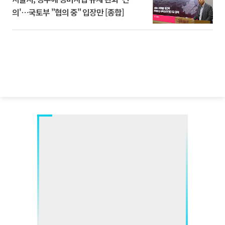
의'⋯국토부 "협의 중" 입장만 [종합]