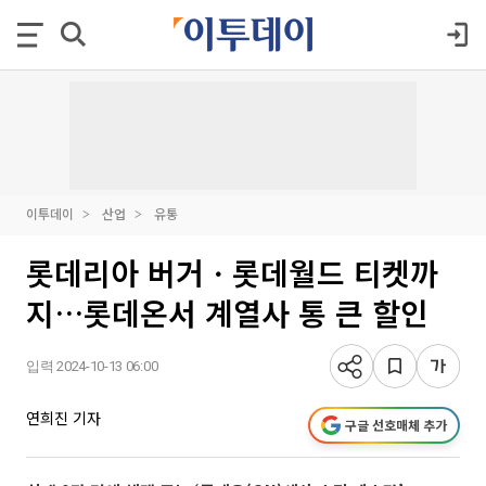
이투데이
산업
유통
롯데리아 버거ㆍ롯데월드 티켓까
지…롯데온서 계열사 통 큰 할인
입력 2024-10-13 06:00
연희진 기자
구글 선호매체 추가