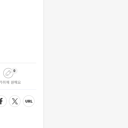
0
가취재 원해요