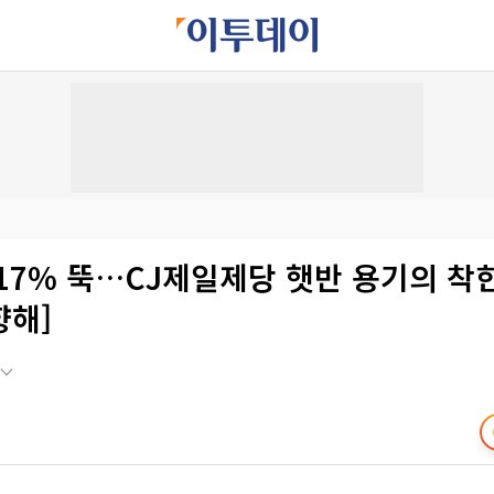
17% 뚝…CJ제일제당 햇반 용기의 착한
향해]