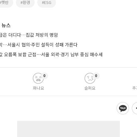
#햇반
#환경
#ESG
 뉴스
급은 더디다…집값 처방의 명암
박…서울시 협의·주민 설득이 성패 가른다
값 오름폭 보합 근접⋯서울 외곽·경기 남부 중심 매수세
0
0
화나요
슬퍼요
추