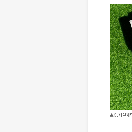
▲CJ제일제당