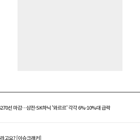
6270선 마감…삼전·SK하닉 '와르르' 각각 6%·10%대 급락
 깨라고요? [이슈크래커]