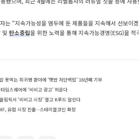
용됐으며, 최근 4월에는 리벨롭사의 러듀얼 칫솔 등에 사용
자는 “지속가능성을 염두에 둔 제품들을 지속해서 선보이겠다
감 및
탄소중립
을 위한 노력을 통해 지속가능경영(ESG)을 적
밥 못먹는 희귀병 환아에 ‘햇반 저단백밥’ 16년째 기부
 타임스퀘어에 ‘비비고 광고’ 띄운다
올림픽서 ‘비비고 시장’ 열고 K푸드 알린다
F, 유럽 시장 진출∙∙∙스테이블코인 확장