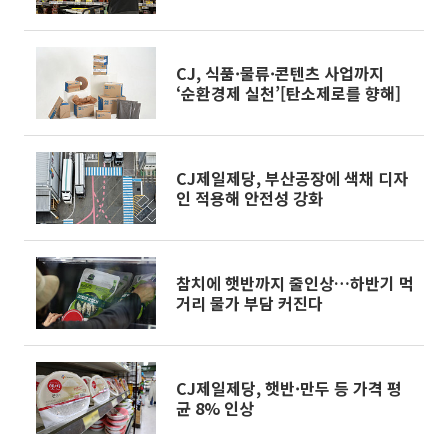
CJ, 식품·물류·콘텐츠 사업까지
‘순환경제 실천’[탄소제로를 향해]
CJ제일제당, 부산공장에 색채 디자
인 적용해 안전성 강화
참치에 햇반까지 줄인상…하반기 먹
거리 물가 부담 커진다
CJ제일제당, 햇반·만두 등 가격 평
균 8% 인상