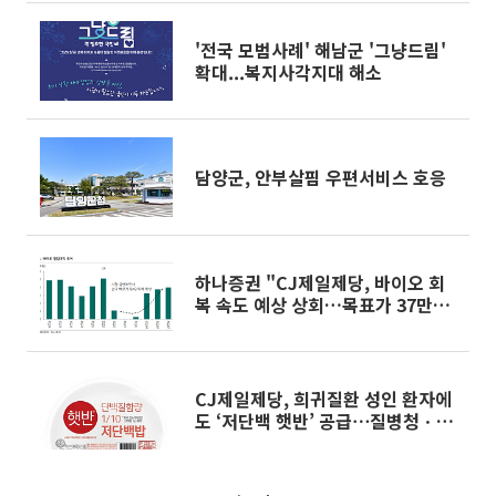
'전국 모범사례' 해남군 '그냥드림'
확대...복지사각지대 해소
담양군, 안부살핌 우편서비스 호응
하나증권 "CJ제일제당, 바이오 회
복 속도 예상 상회…목표가 37만
원"
CJ제일제당, 희귀질환 성인 환자에
도 ‘저단백 햇반’ 공급⋯질병청ㆍ환
자단체와 맞손