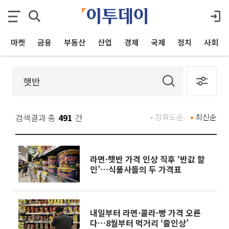
마켓
금융
부동산
산업
경제
국제
정치
사회
검색결과 총
491
건
정확도순
최신순
라면·햇반 가격 인상 직후 ‘반값 할
인’…식품사들의 두 가격표
내일부터 라면·콜라·빵 가격 오른
다…8월부터 먹거리 ‘줄인상’