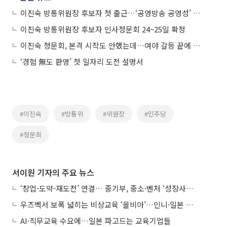
이진숙 방통위원장 후보자 첫 출근…‘공영방송 공영성’ 강조
이진숙 방통위원장 후보자 인사청문회 24~25일 확정
이진숙 청문회, 본격 시작도 안했는데…여야 갈등 끝에 국힘 퇴장
‘경험 無도 환영’ 첫 일자리 도전 설명서
#이진숙
#방통위
#위원장
#민주당
#청문회
서이원 기자의 주요 뉴스
‘창업-도약-재도전’ 연결… 중기부, 중소·벤처 ‘성장사다리’ 짓는다
우즈벡서 보폭 넓히는 비상교육 ‘올비아’…인니·일본 진출 타진
AI·직무교육 수요에…일본 파고드는 교육기업들