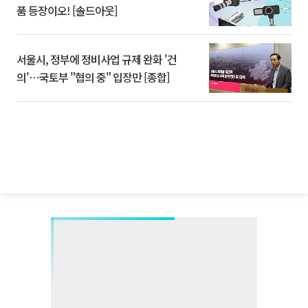
품 등장이오! [솔드아웃]
서울시, 정부에 정비사업 규제 완화 '건
의'⋯국토부 "협의 중" 입장만 [종합]