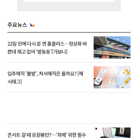
주요뉴스
22일 만에 다시 문 연 홈플러스…정상화 바
쁜데 재고 없어 ‘발동동’[가보니]
입추매직 '불발', 처서매직은 올까요? [해
시태그]
콘서트 갈 때 응원봉만?⋯'최애' 위한 필수