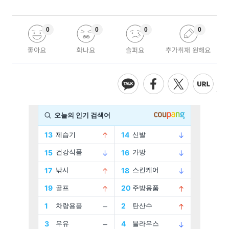
0
0
0
0
좋아요
화나요
슬퍼요
추가취재 원해요