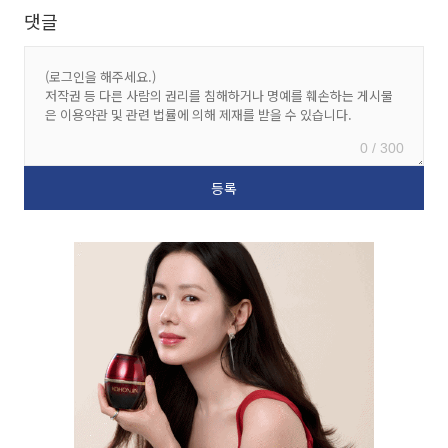
댓글
0 / 300