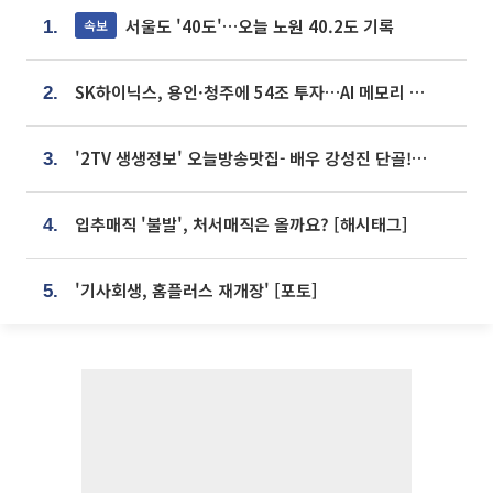
서울도 '40도'…오늘 노원 40.2도 기록
속보
1.
SK하이닉스, 용인·청주에 54조 투자…AI 메모리 생산기지 키운다
2.
'2TV 생생정보' 오늘방송맛집- 배우 강성진 단골! 쌀국수ㆍ푸팟퐁 커리 맛집 '블○○○'
3.
입추매직 '불발', 처서매직은 올까요? [해시태그]
4.
'기사회생, 홈플러스 재개장' [포토]
5.