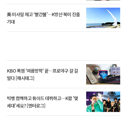
美 미사일 재고 ‘빨간불’…K방산 북미 진출
기대
KBO 폭염 '여름방학' 끝…프로야구 갈 길
멀다 [해시태그]
빅뱅 컴백하고 튜이드 데뷔하고⋯K팝 '몇
세대'세요? [엔터로그]