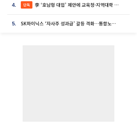
李 ‘호남형 대입’ 제안에 교육청·지역대학 서·논술형 입시 연계 '착수'
단독
4.
SK하이닉스 ‘자사주 성과급’ 갈등 격화…통합노조 출범 움직임
5.