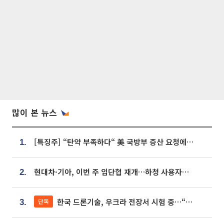
많이 본 뉴스
[특징주] “탄약 부족하다“ 美 국방부 증산 요청에⋯국내 방산주 급등세
1.
현대차·기아, 이번 주 임단협 재개…하청 사용자성 재심도 ‘변수’
2.
한국 드론기술, 우크라 전장서 시험 중…“스타트업 여러 곳 참여”
단독
3.