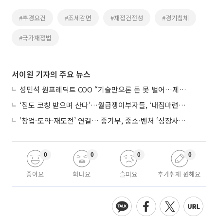
#추경요건
#조세감면
#재정건전성
#경기침체
#국가재정법
서이원 기자의 주요 뉴스
성민석 원프레딕트 COO “기술만으론 돈 못 벌어…제조 AI도 제품 돼야”
‘집도 코칭 받으며 산다’…월급쟁이부자들, ‘내집마련’ 신청 증가세
‘창업-도약-재도전’ 연결… 중기부, 중소·벤처 ‘성장사다리’ 짓는다
0
0
0
0
좋아요
화나요
슬퍼요
추가취재 원해요