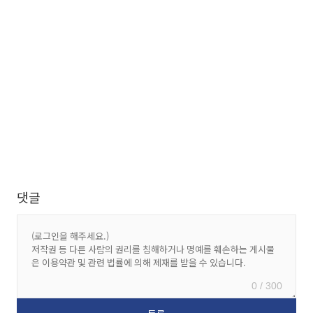
댓글
0 / 300